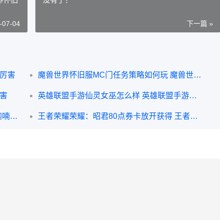
-07-04
下一篇 »
才厉害
魔兽世界怀旧服MC门任务策略如何玩 魔兽世界怀旧服电脑配置
害
英雄联盟手游仙灵女巫怎么样 英雄联盟手游璐璐
王者荣耀荣耀伽罗kpl皮肤啥子时候上架 迦喃王者荣耀
王者荣耀荣耀：昭君80点券卡放开获得 王者荣耀荣耀水晶多少次必出