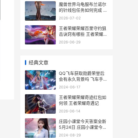
魔兽世界乌龟服布兰诺尔
的针线包任务如何完成 魔
兽世界乌龟服艾露恩之镰
2026-07-02
王者荣耀荣耀百里守约狙
击诀窍有哪些 王者荣耀荣
耀百星图
2026-06-29
经典文章
QQ飞车获取勋爵荣誉后
会有永久背景吗 飞车手游
勋爵需要多少荣誉
2024-06-17
王者荣耀荣耀奇迹红包如
何领 王者荣耀奇遇记
2026-06-14
庄园小课堂今天答案全新
5月24日 庄园小课堂今天
答案最新2024.8.27
2024-08-29