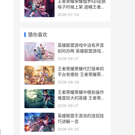
王者荣耀荣耀伽罗kpl皮肤
啥子时候上架 迦喃王者荣
候
耀
2026-07-04
班
猜你喜欢
英雄联盟游戏中没有声音
如何办啊 英雄联盟游戏中
怎么回复好友私聊
2026-06-27
凝
王者荣耀荣耀代打接单的
平台有哪些 王者荣耀荣耀
代言人和品牌代言人
2026-06-30
王者荣耀荣耀中哪些操作
难度较大的英雄 王者荣耀
荣耀中国节联动宣传图官
2026-06-27
网
英雄联盟手游洛的连招技
巧讲解一览
2026-06-30