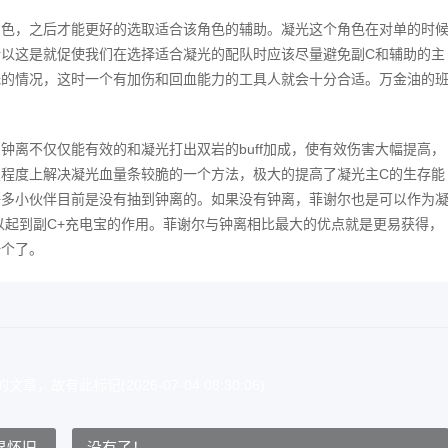
角色，之后才能更好的选取适合该角色的辅助。凝光这个角色在对单的时
以这是就促使我们在选择适合凝光的配队时应该尽量避免副C和辅助的主
低的情况，这时一个有加伤和回血能力的工具人就会十分合适。万金油的
钟离不仅仅能有效的和凝光打出双岩的buff加成，使有效伤害大幅提高，
程度上解决凝光血量条较脆的一个方法，极大的提高了凝光主C的生存能
许多小伙伴目前是没有抽到钟离的。如果没有钟离，菲谢尔也是可以作为
以起到副C+充电宝的作用。菲谢尔与钟离相比最大的优点就是更易获得，
一个了。
，故有此标记(2026-07-04 08:30:06)
界怀旧
没有了！