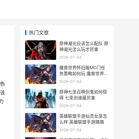
热门文章
原神凝光应该怎么配队 原
神凝光怎么玩才厉害
2026-07-04
魔兽世界怀旧服MC门任
务策略如何玩 魔兽世界怀
旧服电脑配置
2026-07-04
色
原神七圣召唤剑鬼如何获
该
得 七圣剑谁最厉害
力
2026-07-04
英雄联盟手游仙灵女巫怎
么样 英雄联盟手游璐璐
2026-07-04