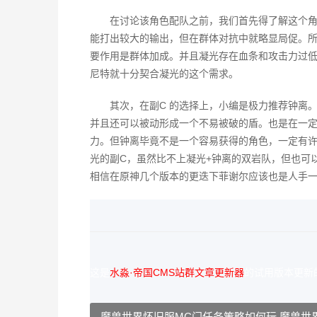
在讨论该角色配队之前，我们首先得了解这个
能打出较大的输出，但在群体对抗中就略显局促。所
要作用是群体加成。并且凝光存在血条和攻击力过
尼特就十分契合凝光的这个需求。
其次，在副C 的选择上，小编是极力推荐钟离。
并且还可以被动形成一个不易被破的盾。也是在一定
力。但钟离毕竟不是一个容易获得的角色，一定有
光的副C，虽然比不上凝光+钟离的双岩队，但也可
相信在原神几个版本的更迭下菲谢尔应该也是人手
这是
水淼·帝国CMS站群文章更新器
的试用版本更新的文章
魔兽世界怀旧服MC门任务策略如何玩 魔兽世