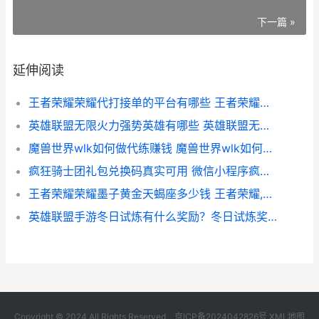
下一篇 »
延伸阅读
王者荣耀荣耀代打接单的平台有哪些 王者荣耀荣耀代言人和品牌代言人
英雄联盟无限火力强势英雄有哪些 英雄联盟无限火力端午节开放吗
魔兽世界wlk如何做代练赚钱 魔兽世界wlk如何去外域
疯狂骑士团礼包兑换码真实可用 微信小程序疯狂骑士团礼包码
王者荣耀荣耀墨子黄金天蝎座多少钱 王者荣耀,墨鱼
英雄联盟手游冬日试炼有什么奖励？冬日试炼奖励汇总分享
Copyright © 2024 All Rights Reserved.
京ICP备2024042826号
XML地图