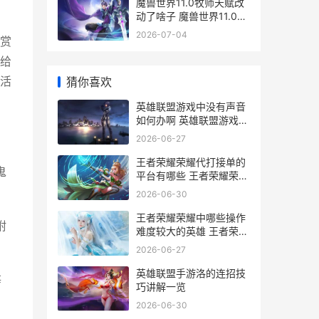
魔兽世界11.0牧师天赋改
动了啥子 魔兽世界11.0牧
师
2026-07-04
赏
给
猜你喜欢
活
英雄联盟游戏中没有声音
如何办啊 英雄联盟游戏中
怎么回复好友私聊
2026-06-27
王者荣耀荣耀代打接单的
鬼
平台有哪些 王者荣耀荣耀
代言人和品牌代言人
2026-06-30
王者荣耀荣耀中哪些操作
附
难度较大的英雄 王者荣耀
荣耀中国节联动宣传图官
2026-06-27
网
英雄联盟手游洛的连招技
等
巧讲解一览
2026-06-30