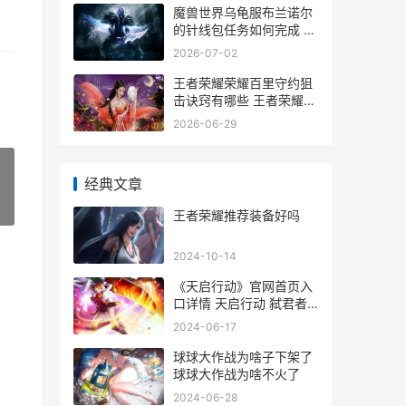
魔兽世界乌龟服布兰诺尔
的针线包任务如何完成 魔
兽世界乌龟服艾露恩之镰
2026-07-02
王者荣耀荣耀百里守约狙
击诀窍有哪些 王者荣耀荣
耀百星图
2026-06-29
经典文章
»
王者荣耀推荐装备好吗
2024-10-14
《天启行动》官网首页入
口详情 天启行动 弑君者
文件
2024-06-17
球球大作战为啥子下架了
球球大作战为啥不火了
2024-06-28