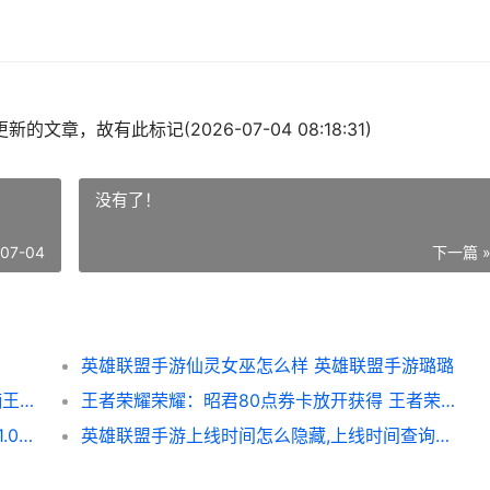
的文章，故有此标记(2026-07-04 08:18:31)
没有了！
-07-04
下一篇 
英雄联盟手游仙灵女巫怎么样 英雄联盟手游璐璐
王者荣耀荣耀伽罗kpl皮肤啥子时候上架 迦喃王者荣耀
王者荣耀荣耀：昭君80点券卡放开获得 王者荣耀荣耀水晶多少次必出
魔兽世界11.0牧师天赋改动了啥子 魔兽世界11.0牧师
英雄联盟手游上线时间怎么隐藏,上线时间查询方法