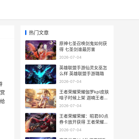
热门文章
原神七圣召唤剑鬼如何获
得 七圣剑谁最厉害
2026-07-04
英雄联盟手游仙灵女巫怎
么样 英雄联盟手游璐璐
2026-07-04
游
王者荣耀荣耀伽罗kpl皮肤
赏
啥子时候上架 迦喃王者荣
给
耀
2026-07-04
王者荣耀荣耀：昭君80点
券卡放开获得 王者荣耀荣
耀水晶多少次必出
2026-07-04