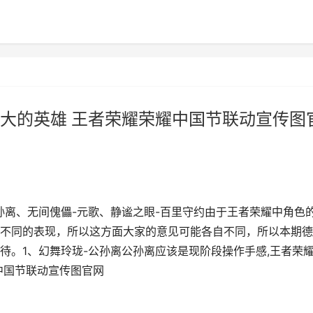
大的英雄 王者荣耀荣耀中国节联动宣传图
孙离、无间傀儡-元歌、静谧之眼-百里守约由于王者荣耀中角色
不同的表现，所以这方面大家的意见可能各自不同，所以本期德
待。1、幻舞玲珑-公孙离公孙离应该是现阶段操作手感,王者荣
中国节联动宣传图官网