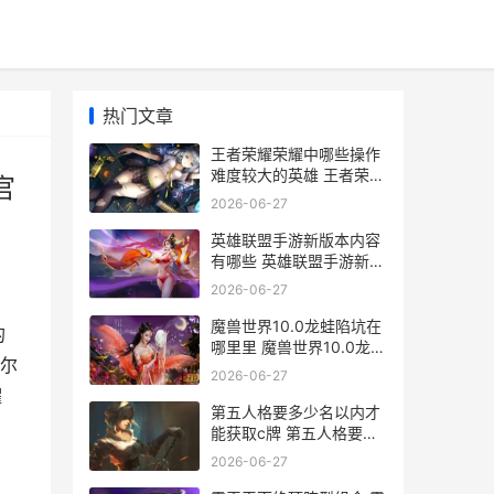
热门文章
王者荣耀荣耀中哪些操作
难度较大的英雄 王者荣耀
官
荣耀中国节联动宣传图官
2026-06-27
网
英雄联盟手游新版本内容
有哪些 英雄联盟手游新版
本内容介绍
2026-06-27
魔兽世界10.0龙蛙陷坑在
的
哪里里 魔兽世界10.0龙洞
尔
发生器三角测量坐标在哪
2026-06-27
里
耀
第五人格要多少名以内才
能获取c牌 第五人格要多
少内存才能玩
2026-06-27