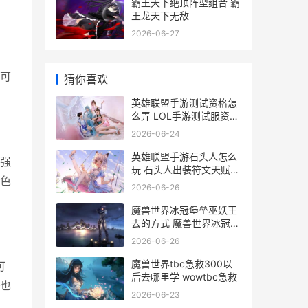
霸王天下绝顶阵型组合 霸
王龙天下无敌
2026-06-27
可
猜你喜欢
英雄联盟手游测试资格怎
么弄 LOL手游测试服资格
申请
2026-06-24
英雄联盟手游石头人怎么
强
玩 石头人出装符文天赋玩
色
法攻略
2026-06-26
魔兽世界冰冠堡垒巫妖王
去的方式 魔兽世界冰冠堡
垒声望怎么刷
2026-06-26
魔兽世界tbc急救300以
可
后去哪里学 wowtbc急救
也
2026-06-23