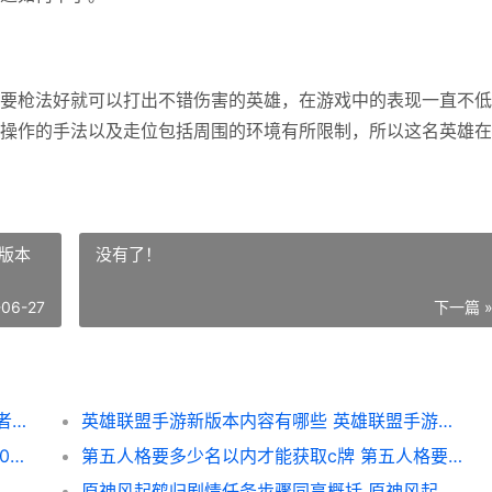
要枪法好就可以打出不错伤害的英雄，在游戏中的表现一直不低
操作的手法以及走位包括周围的环境有所限制，所以这名英雄在
版本
没有了！
-06-27
下一篇 
王者荣耀荣耀中哪些操作难度较大的英雄 王者荣耀荣耀中国节联动宣传图官网
英雄联盟手游新版本内容有哪些 英雄联盟手游新版本内容介绍
魔兽世界10.0龙蛙陷坑在哪里里 魔兽世界10.0龙洞发生器三角测量坐标在哪里
第五人格要多少名以内才能获取c牌 第五人格要多少内存才能玩
原神风起鹤归剧情任务步骤同享概括 原神风起风息任务在哪