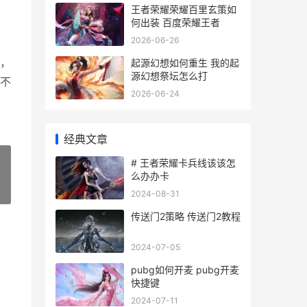
王者荣耀荣耀百里玄策如
何出装 百度荣耀王者
2026-06-26
，
起源幻想如何重生 我的起
源幻想祭坛怎么打
不
2026-06-24
经典文章
# 王者荣耀卡兵线该该怎
么办办卡
»
2024-08-31
传送门2策略 传送门2教程
2024-07-05
pubg如何开麦 pubg开麦
快捷键
2024-07-11