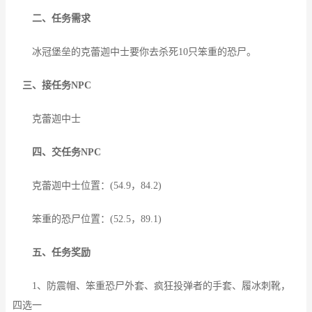
二、任务需求
冰冠堡垒的克蕾迦中士要你去杀死10只笨重的恐尸。
三、接任务NPC
克蕾迦中士
四、交任务NPC
克蕾迦中士位置：(54.9，84.2)
笨重的恐尸位置：(52.5，89.1)
五、任务奖励
1、防震帽、笨重恐尸外套、疯狂投弹者的手套、履冰刺靴，
四选一