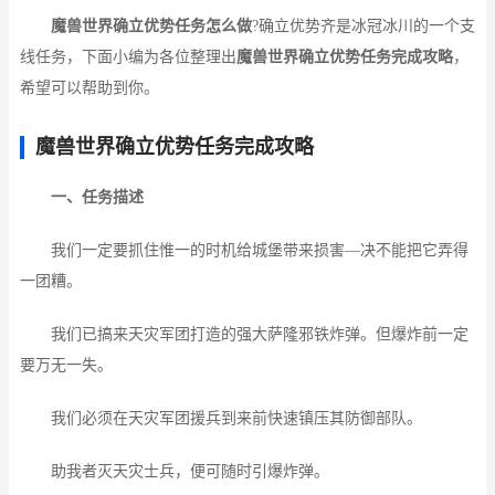
魔兽世界确立优势任务怎么做
?确立优势齐是冰冠冰川的一个支
线任务，下面小编为各位整理出
魔兽世界确立优势任务完成攻略
，
希望可以帮助到你。
魔兽世界确立优势任务完成攻略
一、任务描述
我们一定要抓住惟一的时机给城堡带来损害—决不能把它弄得
一团糟。
我们已搞来天灾军团打造的强大萨隆邪铁炸弹。但爆炸前一定
要万无一失。
我们必须在天灾军团援兵到来前快速镇压其防御部队。
助我者灭天灾士兵，便可随时引爆炸弹。