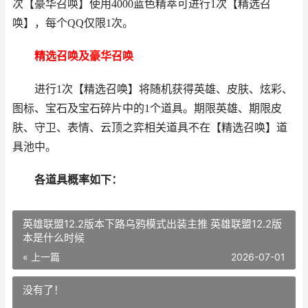
次【豪华召唤】使用4000蓝色精萃可进行1次【精选召
唤】，每个QQ仅限1次。
精选召唤及豪华召唤
进行1次【精选召唤】将随机获得英雄、皮肤、炫彩、
图标、宝石及宝石碎片中的1个道具。期限英雄、期限皮
肤、守卫、表情、云顶之弈相关道具不在【精选召唤】道
具池中。
各道具概率如下：
英雄联盟12.2版本下路乌鸦模式出装主推 英雄联盟12.2版
本是什么时候
« 上一篇
2026-07-01
没有了！