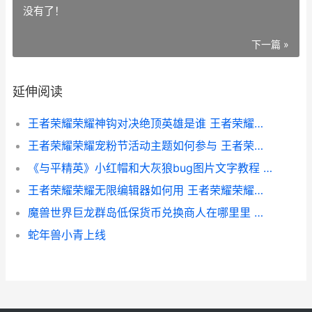
没有了！
下一篇 »
延伸阅读
王者荣耀荣耀神钩对决绝顶英雄是谁 王者荣耀荣耀神明
王者荣耀荣耀宠粉节活动主题如何参与 王者荣耀宠儿
《与平精英》小红帽和大灰狼bug图片文字教程 和平精英小幺全集
王者荣耀荣耀无限编辑器如何用 王者荣耀荣耀无双称号怎么获得
魔兽世界巨龙群岛低保货币兑换商人在哪里里 魔兽世界巨龙群岛传送门怎么开
蛇年兽小青上线