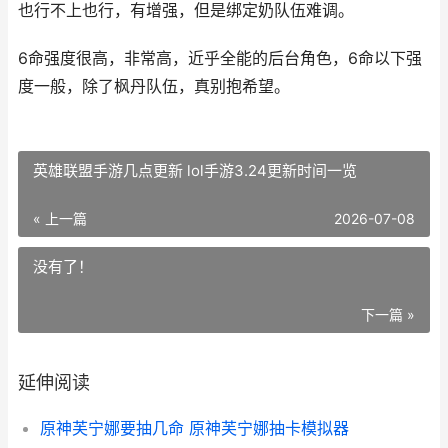
也行不上也行，有增强，但是绑定奶队伍难调。
6命强度很高，非常高，近乎全能的后台角色，6命以下强
度一般，除了枫丹队伍，真别抱希望。
英雄联盟手游几点更新 lol手游3.24更新时间一览
« 上一篇
2026-07-08
没有了！
下一篇 »
延伸阅读
原神芙宁娜要抽几命 原神芙宁娜抽卡模拟器