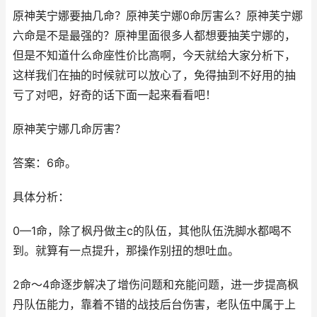
原神芙宁娜要抽几命？原神芙宁娜0命厉害么？原神芙宁娜
六命是不是最强的？原神里面很多人都想要抽芙宁娜的，
但是不知道什么命座性价比高啊，今天就给大家分析下，
这样我们在抽的时候就可以放心了，免得抽到不好用的抽
亏了对吧，好奇的话下面一起来看看吧！
原神芙宁娜几命厉害？
答案：6命。
具体分析：
0—1命，除了枫丹做主c的队伍，其他队伍洗脚水都喝不
到。就算有一点提升，那操作别扭的想吐血。
2命～4命逐步解决了增伤问题和充能问题，进一步提高枫
丹队伍能力，靠着不错的战技后台伤害，老队伍中属于上