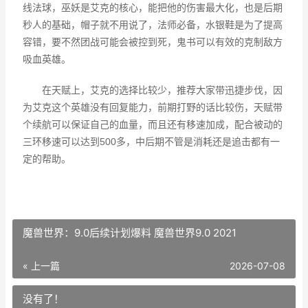
线法球，巫妖是艾克的核心，能把他的伤害最大化，也是后期
秒人的基础，帽子就不用说了，法师必备，水银鞋是为了提高
容错，要不然团战可能会被控到死，鬼书可以有效的克制敌方
吸血英雄。
在天赋上，艾克的选择比较少，推荐大家带迅捷步伐，因
为艾克这个英雄没有回复能力，前期打野的话比较伤，天赋带
个续航可以保证自己的血量，而且还有移速加成，配合被动的
三环移速可以达到500多，中后期不管是消耗还是追击都有一
定的帮助。
魔兽世界：9.0后续计划爆料 魔兽世界9.0 2021
« 上一篇
2026-07-08
没有了！