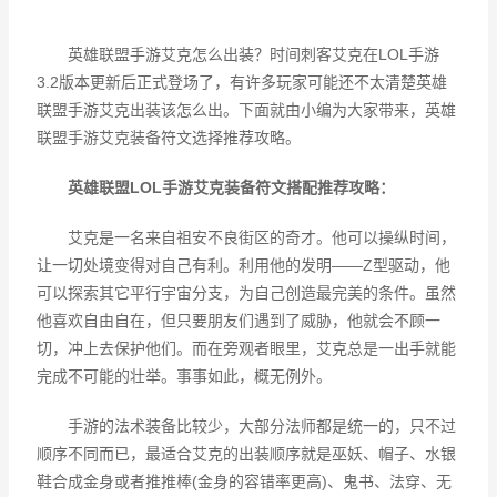
英雄联盟手游艾克怎么出装？时间刺客艾克在LOL手游
3.2版本更新后正式登场了，有许多玩家可能还不太清楚英雄
联盟手游艾克出装该怎么出。下面就由小编为大家带来，英雄
联盟手游艾克装备符文选择推荐攻略。
英雄联盟LOL手游艾克装备符文搭配推荐攻略：
艾克是一名来自祖安不良街区的奇才。他可以操纵时间，
让一切处境变得对自己有利。利用他的发明——Z型驱动，他
可以探索其它平行宇宙分支，为自己创造最完美的条件。虽然
他喜欢自由自在，但只要朋友们遇到了威胁，他就会不顾一
切，冲上去保护他们。而在旁观者眼里，艾克总是一出手就能
完成不可能的壮举。事事如此，概无例外。
手游的法术装备比较少，大部分法师都是统一的，只不过
顺序不同而已，最适合艾克的出装顺序就是巫妖、帽子、水银
鞋合成金身或者推推棒(金身的容错率更高)、鬼书、法穿、无