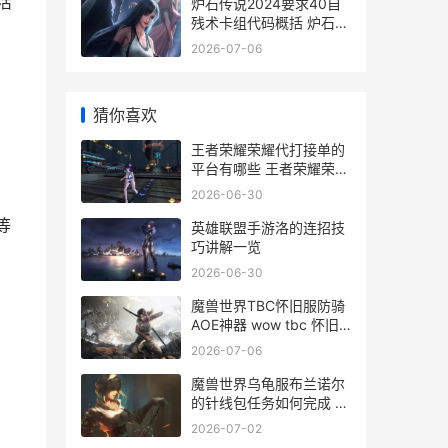
活
炉石传说2024要求40自
残术卡组代码概括 炉石传
说 20.2
2026-07-06
猜你喜欢
王者荣耀荣耀代打接单的
平台有哪些 王者荣耀荣耀
代言人和品牌代言人
2026-06-30
等
英雄联盟手游洛的连招技
巧讲解一览
2026-06-30
魔兽世界TBC怀旧服防骑
AOE神器 wow tbc 怀旧
服
2026-07-06
魔兽世界乌龟服布兰诺尔
的针线包任务如何完成 魔
兽世界乌龟服艾露恩之镰
2026-07-02