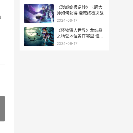
《漫威终极逆转》卡牌大
师如何获得 漫威终极决战
频
2024-06-17
《怪物猎人世界》龙结晶
之地营地位置在哪里 怪物
猎人世界角龙在哪
2024-06-17
»