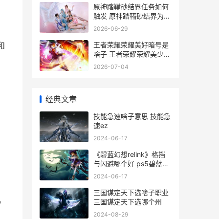
原神踏鞴砂结界任务如何
触发 原神踏鞴砂结界为什
么第三个没有
2026-06-29
王者荣耀荣耀美好暗号是
和
啥子 王者荣耀荣耀美少女
第2期
2026-07-04
经典文章
技能急速啥子意思 技能急
速ez
2024-06-17
《碧蓝幻想relink》格挡
与闪避哪个好 ps5碧蓝幻
想relink
2024-06-17
三国谋定天下选啥子职业
。
三国谋定天下选哪个州
2024-08-29