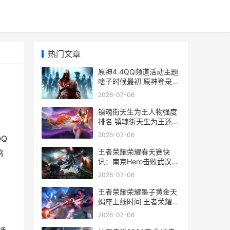
热门文章
原神4.4QQ频道活动主题
啥子时候最初 原神登录活
动
2026-07-06
镇魂街天生为王人物强度
排名 镇魂街天生为王还能
玩吗_1
2026-07-06
Q
王者荣耀荣耀春天赛快
鹞
讯：南京Hero击败武汉
eStar晋级胜者组决赛 王
2026-07-06
者荣耀荣耀春节登录不了
王者荣耀荣耀墨子黄金天
蝎座上线时间 王者荣耀墨
言
2026-07-06