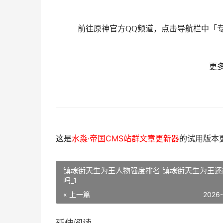
前往原神官方QQ频道，点击导航栏中「专
更多活
这是
水淼·帝国CMS站群文章更新器
的试用版本更新
镇魂街天生为王人物强度排名 镇魂街天生为王还
吗_1
« 上一篇
2026