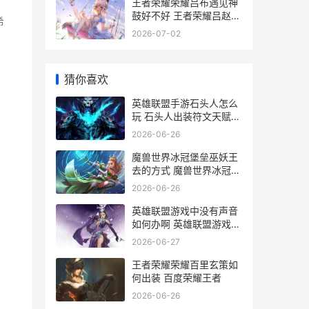
王者荣耀荣耀吕布遇见神
鼓好不好 王者荣耀吕赵图
希
片
2026-07-02
猜你喜欢
英雄联盟手游石头人怎么
玩 石头人出装符文天赋玩
法攻略
2026-06-26
魔兽世界冰冠堡垒巫妖王
去的方式 魔兽世界冰冠堡
垒声望怎么刷
2026-06-26
英雄联盟游戏中没有声音
如何办啊 英雄联盟游戏中
怎么回复好友私聊
2026-06-27
王者荣耀荣耀百里玄策如
何出装 百度荣耀王者
2026-06-26