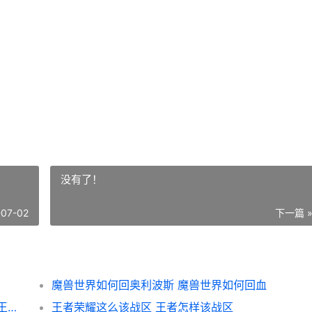
没有了！
-07-02
下一篇 
魔兽世界如何回奥利波斯 魔兽世界如何回血
广州王者荣耀荣耀代练打手平台哪里找 广州王者俱乐部
王者荣耀这么该战区 王者怎样该战区