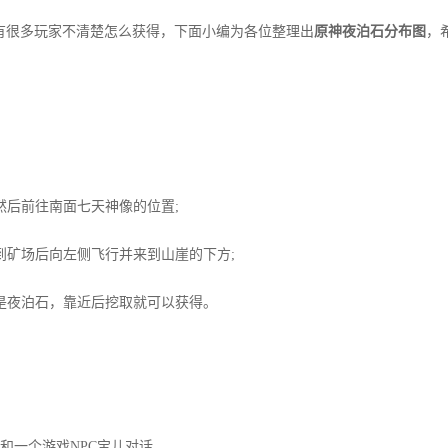
有很多玩家不清楚怎么获得，下面小编为各位整理出
原神夜泊石分布图
，
后前往南面七天神像的位置;
矿场后向左侧飞行并来到山崖的下方;
夜泊石，靠近后挖取就可以获得。
一个游戏NPC宝儿对话。