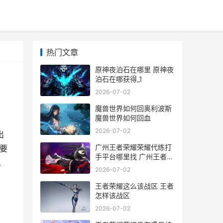
热门文章
原神夜泊石在哪里 原神夜
泊石在哪获得_1
2026-07-02
魔兽世界如何回奥利波斯
魔兽世界如何回血
2026-07-02
出
广州王者荣耀荣耀代练打
要
手平台哪里找 广州王者俱
里
乐部
2026-07-02
王者荣耀这么该战区 王者
怎样该战区
2026-07-02