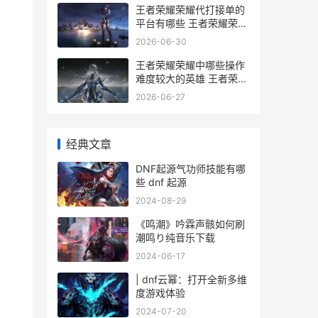
王者荣耀荣耀代打接单的
平台有哪些 王者荣耀荣耀
代言人和品牌代言人
2026-06-30
王者荣耀荣耀中哪些操作
难度较大的英雄 王者荣耀
荣耀中国节联动宣传图官
2026-06-27
网
经典文章
DNF起源气功师技能有哪
些 dnf 起源
2024-08-29
《鸣潮》吟霖声骸如何刷
潮鸣り纯音乐下载
2024-06-17
| dnf云幂：打开全新多维
度游戏体验
2024-07-20