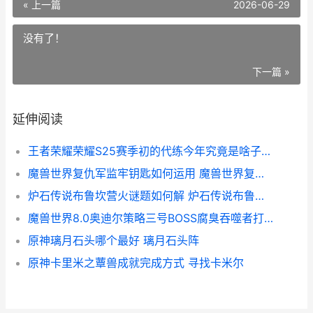
« 上一篇
2026-06-29
没有了！
下一篇 »
延伸阅读
王者荣耀荣耀S25赛季初的代练今年究竟是啥子情况 王者荣耀荣耀典藏
魔兽世界复仇军监牢钥匙如何运用 魔兽世界复仇军监牢钥匙
炉石传说布鲁坎营火谜题如何解 炉石传说布鲁坎怎么获得
魔兽世界8.0奥迪尔策略三号BOSS腐臭吞噬者打法说明 魔兽世界9.0怎么去奥迪尔
原神璃月石头哪个最好 璃月石头阵
原神卡里米之蕈兽成就完成方式 寻找卡米尔