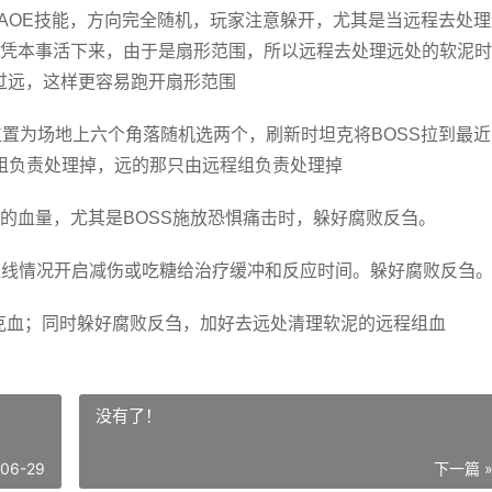
形AOE技能，方向完全随机，玩家注意躲开，尤其是当远程去处
凭本事活下来，由于是扇形范围，所以远程去处理远处的软泥时
S过远，这样更容易跑开扇形范围
位置为场地上六个角落随机选两个，刷新时坦克将BOSS拉到最近
组负责处理掉，远的那只由远程组负责处理掉
己的血量，尤其是BOSS施放恐惧痛击时，躲好腐败反刍。
血线情况开启减伤或吃糖给治疗缓冲和反应时间。躲好腐败反刍
和坦克血；同时躲好腐败反刍，加好去远处清理软泥的远程组血
没有了！
-06-29
下一篇 