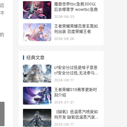
魔兽世界tbc急救300以
理远
后去哪里学 wowtbc急救
不
2026-06-23
王者荣耀荣耀百里玄策如
何出装 百度荣耀王者
的
2026-06-26
经典文章
cf安全分过低是啥子意思
。
cf安全分过低,无法参与游
戏
2024-06-17
王者荣耀S19赛季更新时
刻介绍
2024-07-21
《缺氧》低温蒸汽喷泉如
何开发 缺氧低温蒸汽泉如
»
何降温成水
2024-06-17