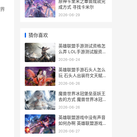
原神卡里米之蕈兽成就完
成方式 寻找卡米尔
界
2026-06-29
猜你喜欢
英雄联盟手游测试资格怎
么弄 LOL手游测试服资格
申请
2026-06-24
英雄联盟手游石头人怎么
玩 石头人出装符文天赋玩
法攻略
2026-06-26
魔兽世界冰冠堡垒巫妖王
去的方式 魔兽世界冰冠堡
垒声望怎么刷
2026-06-26
英雄联盟游戏中没有声音
如何办啊 英雄联盟游戏中
怎么回复好友私聊
2026-06-27