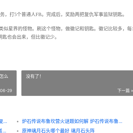
B任务，打5个普通人FB。完成后，奖励两把复仇军事监狱钥匙。
有类似星界的怪物。刷这个怪物，做徽记和钥匙。徽记比较多，每1
。钥匙也会出来，但比徽记少。
怎么
没有了！
-06-29
下一篇 
魔兽世界复仇军监牢钥匙如何运用 魔兽世界复仇军监牢钥匙
炉石传说布鲁坎营火谜题如何解 炉石传说布鲁坎怎么获得
魔兽世界8.0奥迪尔策略三号BOSS腐臭吞噬者打法说明 魔兽世界9.0怎么去奥迪尔
原神璃月石头哪个最好 璃月石头阵