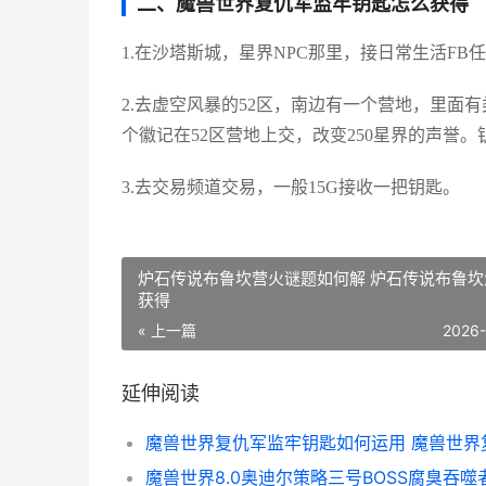
二、魔兽世界复仇军监牢钥匙怎么获得
1.在沙塔斯城，星界NPC那里，接日常生活F
2.去虚空风暴的52区，南边有一个营地，里面
个徽记在52区营地上交，改变250星界的声誉
3.去交易频道交易，一般15G接收一把钥匙。
炉石传说布鲁坎营火谜题如何解 炉石传说布鲁坎
获得
« 上一篇
2026
延伸阅读