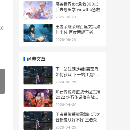
魔兽世界tbc急救300以
后去哪里学 wowtbc急救
2026-06-23
王者荣耀荣耀百里玄策如
0
何出装 百度荣耀王者
2026-06-26
经典文章
下一站江湖2特制碧莹丹
如何获取 下一站江湖2特
制碧莹丹
2024-08-29
»
炉石传说海盗战卡组主推
2022 炉石传说海盗战
2019
2026-04-30
王者荣耀荣耀露娜启示之
音新皮肤好不好 王者荣耀
荣耀露娜称号怎么获得
2026-04-25