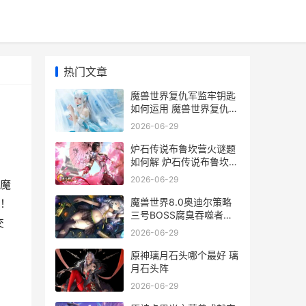
热门文章
魔兽世界复仇军监牢钥匙
如何运用 魔兽世界复仇军
监牢钥匙
2026-06-29
炉石传说布鲁坎营火谜题
如何解 炉石传说布鲁坎怎
么获得
2026-06-29
魔
魔兽世界8.0奥迪尔策略
！
三号BOSS腐臭吞噬者打
交
法说明 魔兽世界9.0怎么
2026-06-29
去奥迪尔
原神璃月石头哪个最好 璃
月石头阵
2026-06-29