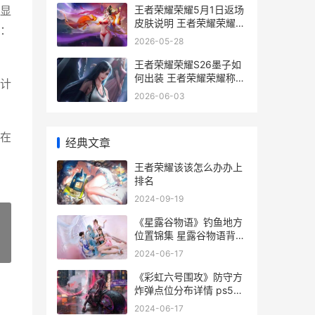
王者荣耀荣耀5月1日返场
显
皮肤说明 王者荣耀荣耀
：
50星相当于巅峰赛多少分
2026-05-28
王者荣耀荣耀S26墨子如
何出装 王者荣耀荣耀称号
计
获取条件
2026-06-03
在
经典文章
王者荣耀该该怎么办办上
排名
2024-09-19
《星露谷物语》钓鱼地方
位置锦集 星露谷物语背包
扩充
»
2024-06-17
《彩虹六号围攻》防守方
炸弹点位分布详情 ps5彩
虹六号围攻
2024-06-17