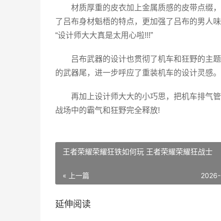
材质厚重的皮衣加上金属质感的皮带点缀，
了吕布身材魁梧的特点，更加强了吕布的男人味
“设计师大大真是太用心啦!!!”
吕布武器的设计也贯彻了机车和狂野的主题
的武器尾，进一步呼应了重装机车的设计灵感。
再加上设计师大大的小巧思，把机车排气管
战场中的霸气和狂野完全释放!
王者荣耀荣耀狂铁如何玩 王者荣耀荣耀狂战士
« 上一篇
2026-
延伸阅读