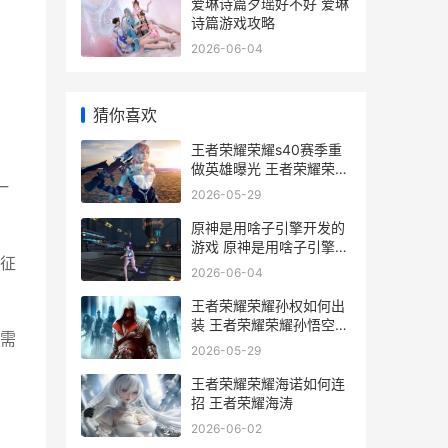
爱琳诗篇夕瑶好不好 爱琳
诗篇游戏攻略
2026-06-04
，
猜你喜欢
王者荣耀荣耀s40赛季重
做英雄曝光 王者荣耀荣耀
一
称号
2026-05-29
原神是用啥子引擎开发的
游戏 原神是用啥子引擎做
征
的
2026-06-04
王者荣耀荣耀孙权如何出
装 王者荣耀荣耀孙悟空称
需
号怎么获得
2026-05-29
王者荣耀荣耀海诺如何连
招 王者荣耀海涛
2026-06-02