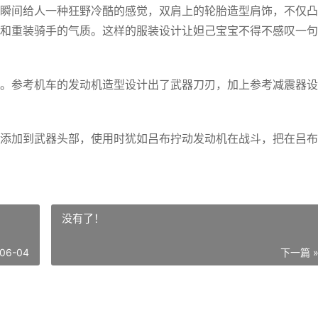
瞬间给人一种狂野冷酷的感觉，双肩上的轮胎造型肩饰，不仅凸
和重装骑手的气质。这样的服装设计让妲己宝宝不得不感叹一句
。参考机车的发动机造型设计出了武器刀刃，加上参考减震器设
添加到武器头部，使用时犹如吕布拧动发动机在战斗，把在吕布
没有了！
06-04
下一篇 