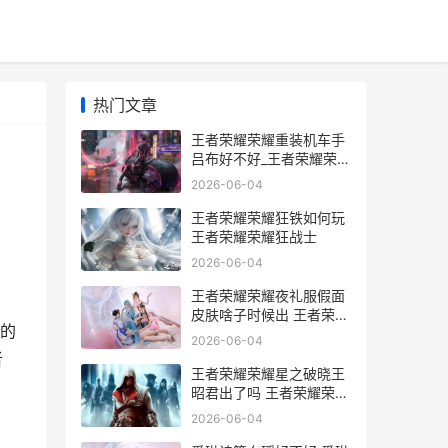
热门文章
王者荣耀荣耀重装机车手
吕布好不好_王者荣耀荣耀
吕布新皮肤重装机车手上
2026-06-04
线 王者重来
王者荣耀荣耀狂铁如何玩
王者荣耀荣耀狂战士
2026-06-04
王者荣耀荣耀夜礼服假面
皮肤啥子时候出 王者荣耀
的
夜桑
2026-06-04
者
王者荣耀荣耀星之破晓王
昭君出了吗 王者荣耀荣耀
星光称号怎么获得
2026-06-04