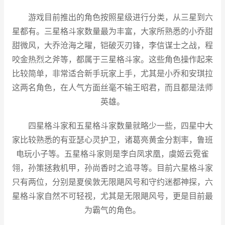
游戏目前推出的角色按照星级进行分类，从三星到六
星都有。三星格斗家数量最为丰富，大家所熟悉的小乔甜
甜微风，大乔沧海之曜，铠破灭刃锋，李信谋士之战，程
咬金热烈之斧等，都属于三星格斗家。这些角色操作起来
比较简单，非常适合新手玩家上手，尤其是小乔和安琪拉
这两名角色，在人气方面丝毫不输王昭君，而且都是法师
英雄。
四星格斗家和五星格斗家数量就略少一些，四星中大
家比较熟悉的有亚瑟心灵护卫，诸葛亮黄金分割率，鲁班
电玩小子等。五星格斗家则是李白凤求凰，虞姬云霓雀
翎，孙策拯救机甲，孙尚香时之追寻等。目前六星格斗家
只有两位，分别是夏侯敦无限飓风号和守约迷都神探，六
星格斗家自然不可轻视，尤其是无限飓风号，更是目前最
为霸气的角色。