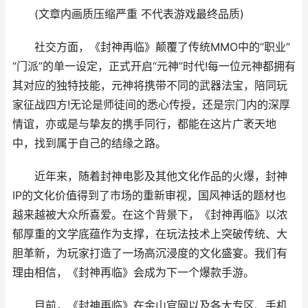
(文章内画质压缩严重 不代表游戏最终品质)
社交方面，《封神再临》颠覆了传统MMO中的“职业”
“门派”的单一设定，正式开启“元神”时代!每一位元神都拥有
其对应的独特技能，元神将携带不同的武器法宝，陪同玩
家征战四方!无论是师徒间的悉心传授，还是宗门内的深厚
情谊，亦或是与挚友的携手同行，都能在这片广袤天地
中，找到属于自己的结缘之路。
近年来，随着封神电影及其他文化作品的火爆，封神
IP的文化价值得到了市场的重新审视，国风神话的题材也
越来越被大众所喜爱。在这个背景下，《封神再临》以浓
郁厚重的文学底蕴作为支撑，在玩法技术上突破传统、大
胆革新，为玩家打造了一场高沉浸度的文化盛宴。我们有
理由相信，《封神再临》会成为下一个爆款手游。
目前，《封神再临》在金山官网以及各大专区、手机