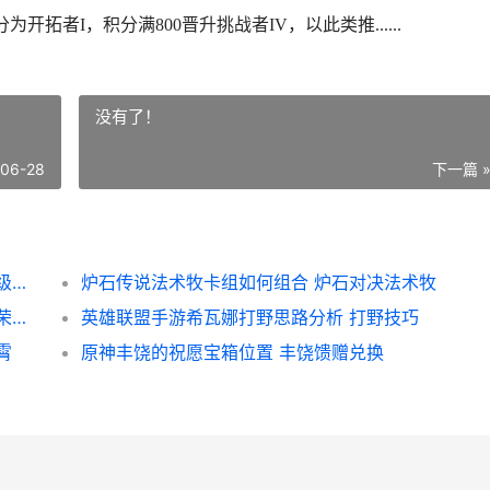
开拓者I，积分满800晋升挑战者IV，以此类推......
没有了！
-06-28
下一篇 
英雄联盟手游挑战者是什么段位 挑战者段位级别分数介绍[多图]
炉石传说法术牧卡组如何组合 炉石对决法术牧
王者荣耀荣耀：春节返场皮肤基本确定 王者荣耀荣耀典藏皮肤排名
英雄联盟手游希瓦娜打野思路分析 打野技巧
霄
原神丰饶的祝愿宝箱位置 丰饶馈赠兑换