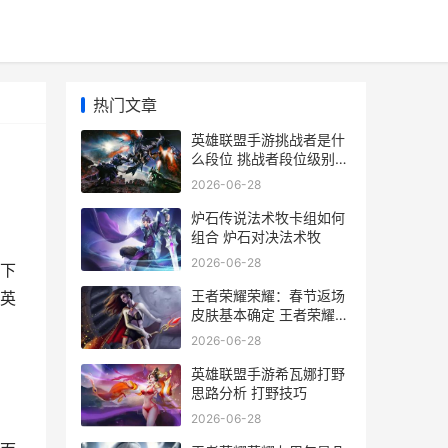
热门文章
英雄联盟手游挑战者是什
么段位 挑战者段位级别分
数介绍[多图]
2026-06-28
炉石传说法术牧卡组如何
组合 炉石对决法术牧
2026-06-28
下
王者荣耀荣耀：春节返场
英
皮肤基本确定 王者荣耀荣
耀典藏皮肤排名
2026-06-28
英雄联盟手游希瓦娜打野
思路分析 打野技巧
2026-06-28