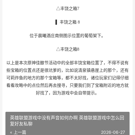
△丰饶之箱7
▌ 丰饶之箱 8
位于晨曦酒庄南侧图示位置的葡萄架下。
△丰饶之箱8
以上是本次原神佳酿节活动中的全部丰饶宝箱位置了，不得不说有
些宝箱的位置点还是很坑爹的，比如说清泉镇悬崖上的那个，还有
可莉炸鱼的地方的那个宝箱等，都不太好找，诸位玩家们记得仔细
看看攻略中的点位然后再去搜寻，只要我们到了宝箱附近的地方就
好找了，因为游戏中会自带提示。
英雄联盟游戏中没有声音如何办啊 英雄联盟游戏中怎么回
复好友私聊
« 上一篇
2026-06-27