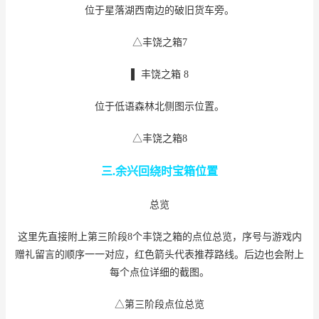
位于星落湖西南边的破旧货车旁。
△丰饶之箱7
▌ 丰饶之箱 8
位于低语森林北侧图示位置。
△丰饶之箱8
三.余兴回绕时宝箱位置
总览
这里先直接附上第三阶段8个丰饶之箱的点位总览，序号与游戏内
赠礼留言的顺序一一对应，红色箭头代表推荐路线。后边也会附上
每个点位详细的截图。
△第三阶段点位总览