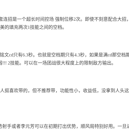
。这一套连招是一个超长时间控场 强制位移2次。即使不刻意配合大招
美的填充两次1技能之间的空档。
文cd只有6.3秒。也就是空档期只有4.3秒，如果是满cd那空档
弱!!! 2技能。可以在一场团战很大程度上的限制敌方输出。
挺喜欢带的，但不推荐带，功能性小，收益低，没拿到人头这
射手或者李元芳可以在初期打出优势，顺风局特别好用。一旦