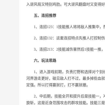
入逆风局又特别鸡肋。可大逆风翻盘时又变得好
五、连招推荐
1、连招123：1技能推人将将敌人推集中，
2、连招132：这套连招特点先推人打控制伤
3、连招213：2技能减伤害然后1技能一推
六、玩法思路
1、进入游戏前期，负责打野和选择对个别线
河界游走更好，碰见敌人打不过，最多掉些血就
定强。所以打得羸就打，打不羸就撤。
2、中后期，技能全开和提升后是技能一，冲
旋斩，这是近身范围攻击的群攻技能。技能三是