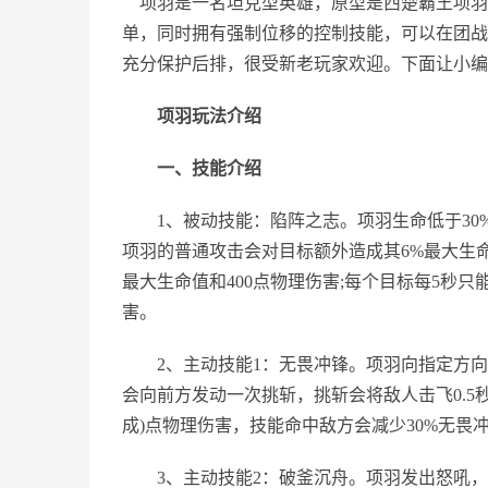
项羽是一名坦克型英雄，原型是西楚霸王项羽。
单，同时拥有强制位移的控制技能，可以在团战
充分保护后排，很受新老玩家欢迎。下面让小编
项羽玩法介绍
一、技能介绍
1、被动技能：陷阵之志。项羽生命低于30%时
项羽的普通攻击会对目标额外造成其6%最大生命值
最大生命值和400点物理伤害;每个目标每5秒
害。
2、主动技能1：无畏冲锋。项羽向指定方向
会向前方发动一次挑斩，挑斩会将敌人击飞0.5秒，冲撞和挑
成)点物理伤害，技能命中敌方会减少30%无畏
3、主动技能2：破釜沉舟。项羽发出怒吼，对附近范围内的