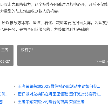
少攻击力和防御力，这个技能在团战时混战中心开，开后不仅能
力量型的队友增加收割敌人的机会。
所以被敌方冰冻、晕眩、石化、减速等要抵挡当头阵，为队友
也是任务，是为全团队服务的，为整体胜利打基础的。
 王者
没有了！
-06-27
下一篇 
王者荣耀荣耀2023微信摇心愿活动主题如何参与 王者荣耀荣耀战区怎么修改别的地区
王者荣耀荣耀侦探能力大测试观察力大挑战如何玩 王者荣耀侦查组
蛋仔派对兑换码在哪里里领取 蛋仔派对兑换码100000蛋币
诛仙手机游戏哪个职业相对适合平民 诛仙端游手机版
王者荣耀荣耀少司缘台词锦集 荣燿王者