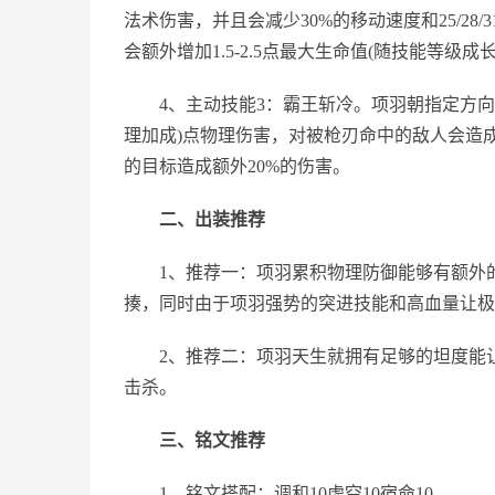
法术伤害，并且会减少30%的移动速度和25/28/3
会额外增加1.5-2.5点最大生命值(随技能等级成长
4、主动技能3：霸王斩冷。项羽朝指定方向蓄力后斩
理加成)点物理伤害，对被枪刃命中的敌人会造成
的目标造成额外20%的伤害。
二、出装推荐
1、推荐一：项羽累积物理防御能够有额外的
揍，同时由于项羽强势的突进技能和高血量让极
2、推荐二：项羽天生就拥有足够的坦度能让
击杀。
三、铭文推荐
1、铭文搭配：调和10虚空10宿命10。