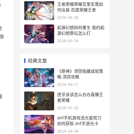
王者荣耀荣耀百里玄策如
御
何出装 百度荣耀王者
2026-06-26
起源幻想如何重生 我的起
物
源幻想祭坛怎么打
身
2026-06-24
经典文章
《原神》须弥隐藏成就策
略 须弥攻略
2024-06-17
虎牙该该怎么办办直播王
接
者荣耀
2024-10-29
dnf手机游戏流光星陨刀
如何获取 dnf手游光卡
2024-08-29