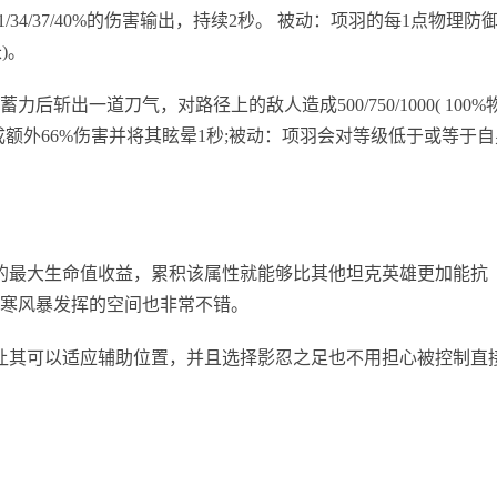
1/34/37/40%的伤害输出，持续2秒。 被动：项羽的每1点物理防
)。
出一道刀气，对路径上的敌人造成500/750/1000( 100%
额外66%伤害并将其眩晕1秒;被动：项羽会对等级低于或等于自
最大生命值收益，累积该属性就能够比其他坦克英雄更加能抗
寒风暴发挥的空间也非常不错。
其可以适应辅助位置，并且选择影忍之足也不用担心被控制直