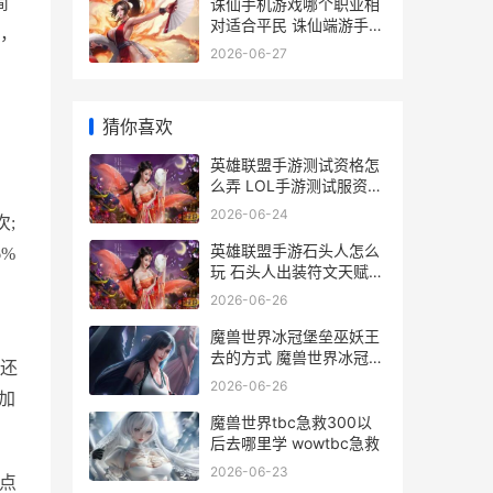
简
诛仙手机游戏哪个职业相
对适合平民 诛仙端游手机
，
版
2026-06-27
猜你喜欢
英雄联盟手游测试资格怎
么弄 LOL手游测试服资格
申请
2026-06-24
;
英雄联盟手游石头人怎么
%
玩 石头人出装符文天赋玩
法攻略
2026-06-26
魔兽世界冰冠堡垒巫妖王
去的方式 魔兽世界冰冠堡
还
垒声望怎么刷
2026-06-26
理加
魔兽世界tbc急救300以
后去哪里学 wowtbc急救
2026-06-23
)点