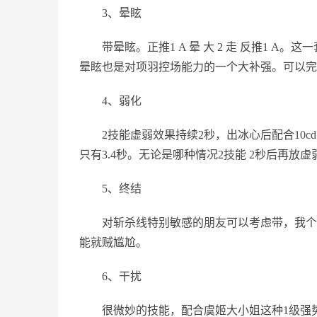
3、晕眩
带晕眩。正推1 A 晕 大 2 走 反推1 A
晕眩也是对项羽控场能力的一个大补强。可以完
4、弱化
2技能虚弱效果持续2秒，出冰心后配合10cd铭
只有3.4秒。无论是哪种情况2技能 2秒后再放虚
5、终结
对斩杀线特别敏感的朋友可以考虑带，我个人
能就贼尴尬。
6、干扰
很微妙的技能，配合虞姬大小姐这种1级强势