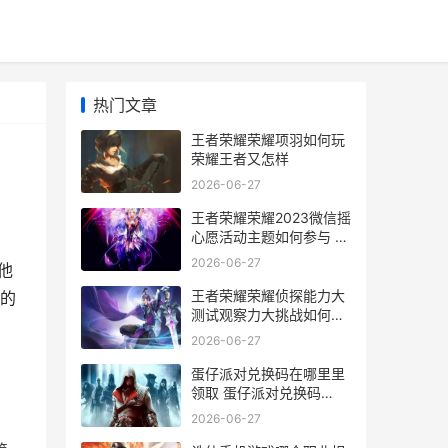
热门文章
王者荣耀荣耀项羽如何玩
荣耀王者又怎样
2026-06-27
王者荣耀荣耀2023微信摇
心愿活动主题如何参与 王
者荣耀荣耀战区怎么修改
2026-06-27
他
别的地区
王者荣耀荣耀侦探能力大
的
测试观察力大挑战如何玩
王者荣耀侦查组
2026-06-27
蛋仔派对兑换码在哪里里
领取 蛋仔派对兑换码
100000蛋币
2026-06-27