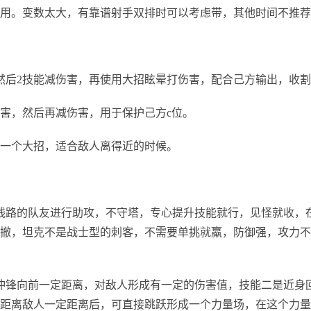
用。变数太大，有靠谱射手双排时可以考虑带，其他时间不推荐
然后2技能减伤害，再使用大招眩晕打伤害，配合己方输出，收
害，然后再减伤害，用于保护己方c位。
，一个大招，适合敌人离得近的时候。
路的队友进行助攻，不守塔，专心提升技能就行，见怪就收，
撤，坦克不是战士型的刺客，不需要单挑就羸，防御强，攻力不
锋向前一定距离，对敌人形成有一定的伤害值，技能二是近身
距离敌人一定距离后，可直接跳跃形成一个力量场，在这个力量