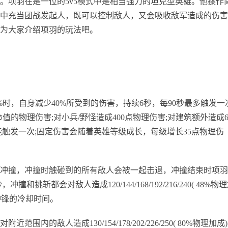
项羽在是一位的5v5模式中是相当强力的坦克型英雄。他操作
中充当团战发起人，既可以控制敌人，又会吸收敌军造成的伤害
为大家介绍项羽的玩法吧。
，自身减少40%所受到的伤害，持续6秒，每90秒最多触发一次
的物理伤害;对小兵/野怪造成400点物理伤害;对建筑额外造成6
只能触发一次;固定伤害会随着英雄等级成长，每级增长35点物理伤
冲撞，冲撞时触碰到的所有敌人会被一起击退，冲撞结束时项羽
斩都会对敌人造成120/144/168/192/216/240( 48%物
冲锋的冷却时间。
敌人造成130/154/178/202/226/250( 80%物理加成