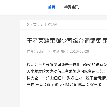
首页
手游资讯
首页
>
手游资讯
王者荣耀荣耀少司缘台词锦集 
作者：
admin
•
更新时间：2026-06-26
摘要：王者荣耀少司缘是一位相当强势的辅助英
天小编就给大家提供王者荣耀少司缘台词汇总，
词大全一、涂山红红1、狐妖之力，源于至情;
守护,王者荣耀荣耀少司缘台词锦集 荣燿王者