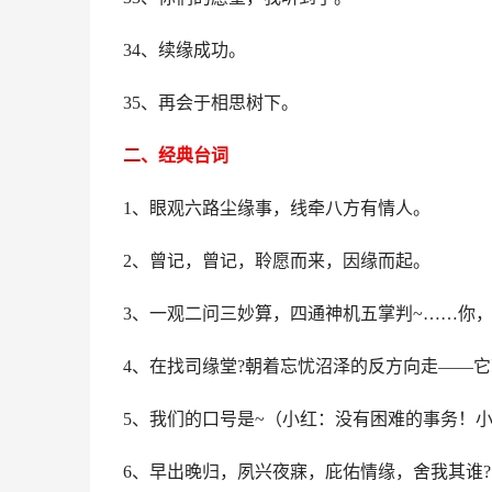
34、续缘成功。
35、再会于相思树下。
二、经典台词
1、眼观六路尘缘事，线牵八方有情人。
2、曾记，曾记，聆愿而来，因缘而起。
3、一观二问三妙算，四通神机五掌判~……你，
4、在找司缘堂?朝着忘忧沼泽的反方向走——
5、我们的口号是~（小红：没有困难的事务！
6、早出晚归，夙兴夜寐，庇佑情缘，舍我其谁?