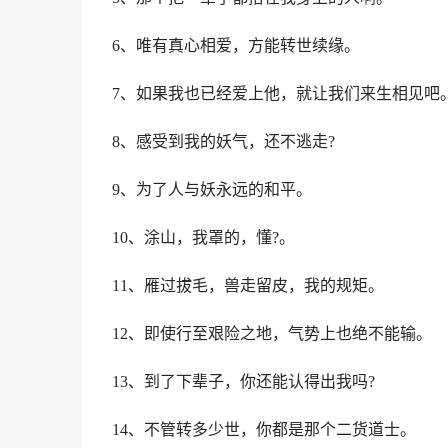
6、唯有真心相爱，方能转世续缘。
7、如果我也已经爱上他，就让我们来生相见吧
8、感受到我的妖气，还不逃走?
9、为了人与妖永远的和平。
10、涂山，我罩的，懂?。
11、雁过拔毛，兽走留皮，我的规矩。
12、即使行至艰险之地，气势上也绝不能输。
13、到了下辈子，你还能认得出我吗?
14、不管转多少世，你都是那个二货道士。