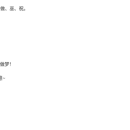
…做、巫、祝。
，做梦！
意~