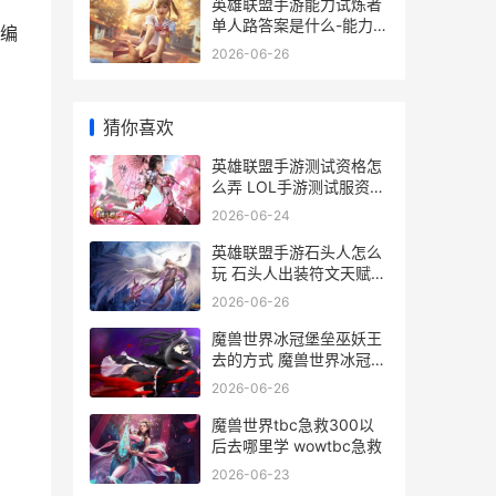
英雄联盟手游能力试炼者
单人路答案是什么-能力试
编
炼者单人路答案分享
2026-06-26
猜你喜欢
英雄联盟手游测试资格怎
么弄 LOL手游测试服资格
申请
2026-06-24
英雄联盟手游石头人怎么
玩 石头人出装符文天赋玩
法攻略
2026-06-26
魔兽世界冰冠堡垒巫妖王
去的方式 魔兽世界冰冠堡
垒声望怎么刷
2026-06-26
魔兽世界tbc急救300以
后去哪里学 wowtbc急救
2026-06-23