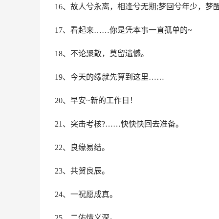
16、故人兮永离，相逢兮无期;梦回兮年少，梦
17、看起来……你是凭本事一直孤单的~
18、不论聚散，莫留遗憾。
19、今天的缘就先算到这里……
20、早安~新的工作日！
21、突击考核?……快快快回去准备。
22、良缘易结。
23、共贺良辰。
24、一祝愿成真。
25、二佑情义深。