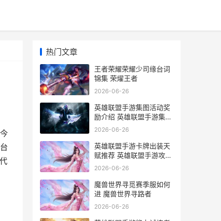
热门文章
王者荣耀荣耀少司缘台词
锦集 荣燿王者
2026-06-26
英雄联盟手游集图活动奖
励介绍 英雄联盟手游集图
活动怎么玩
2026-06-26
今
英雄联盟手游卡牌出装天
台
赋推荐 英雄联盟手游攻略
代
详情
2026-06-26
魔兽世界寻觅赛季服如何
进 魔兽世界寻路者
2026-06-26