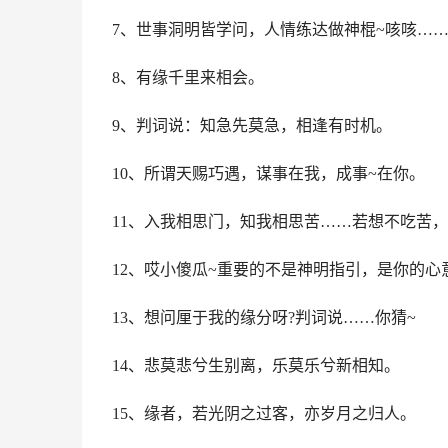
7、世事洞明皆学问，人情练达做神棍~咳咳…
8、有缘千里来相会。
9、判词说：知急先莫急，相逢有时机。
10、所谓天赐巧遇，谋事在我，成事~在你。
11、入我相思门，知我相思苦……若想不吃苦
12、哎小傻瓜~重要的不是神明指引，是你的心
13、想问厘于我的缘分呀?判词说……你猜~
14、悲莫悲兮生别离，乐莫乐兮新相知。
15、缘者，若光阴之过客，亦岁月之归人。