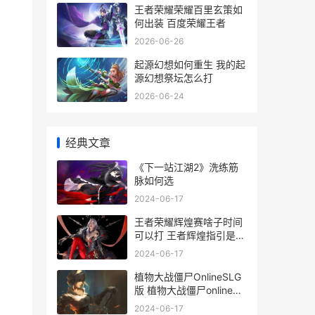
王者荣耀荣耀百里玄策如
何出装 百度荣耀王者
2026-06-26
起源幻想如何重生 我的起
源幻想祭坛怎么打
2026-06-24
经典文章
《下一站江湖2》洗练筋
脉如何选
2024-06-17
王者荣耀辉煌赛啥子时间
可以打 王者辉煌指引是哪
个区
2024-06-17
植物大战僵尸OnlineSLG
版 植物大战僵尸online官
方正版
2024-06-17