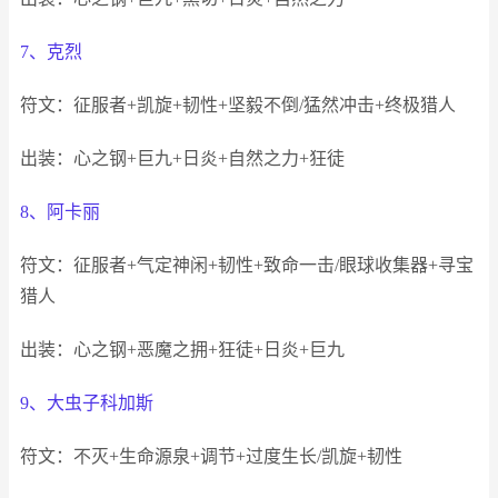
7、克烈
符文：征服者+凯旋+韧性+坚毅不倒/猛然冲击+终极猎人
出装：心之钢+巨九+日炎+自然之力+狂徒
8、阿卡丽
符文：征服者+气定神闲+韧性+致命一击/眼球收集器+寻宝
猎人
出装：心之钢+恶魔之拥+狂徒+日炎+巨九
9、大虫子科加斯
符文：不灭+生命源泉+调节+过度生长/凯旋+韧性