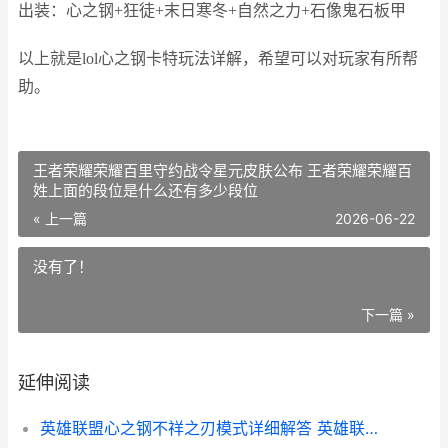
出装：心之钢+狂徒+末日寒冬+自然之力+石像鬼石板甲
以上就是lol心之钢卡特玩法详解，希望可以对玩家有所帮
助。
王者荣耀荣耀百里守约战令星元皮肤公布 王者荣耀荣耀百
姓上面的段位是什么还有多少段位
« 上一篇
2026-06-22
没有了！
下一篇 »
延伸阅读
英雄联盟心之钢不祥之刃模式详细解答 英雄联盟心之钢层数怎么算的