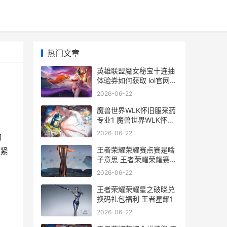
热门文章
英雄联盟魔女秘宝十连抽
体验券如何获取 lol官网魔
女秘宝
2026-06-22
魔兽世界WLK怀旧服采药
专业1 魔兽世界WLK怀旧
服烹饪冲级
2026-06-22
的
王者荣耀荣耀赛点赛是啥
紧
子意思 王者荣耀荣耀赛区
定位在哪里
2026-06-22
王者荣耀荣耀星之破晓兑
换码礼包福利 王者星耀1
2026-06-22