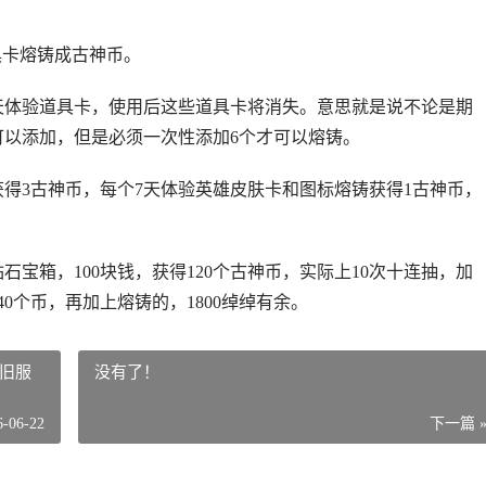
具卡熔铸成古神币。
天体验道具卡，使用后这些道具卡将消失。意思就是说不论是期
可以添加，但是必须一次性添加6个才可以熔铸。
得3古神币，每个7天体验英雄皮肤卡和图标熔铸获得1古神币，
石宝箱，100块钱，获得120个古神币，实际上10次十连抽，加
40个币，再加上熔铸的，1800绰绰有余。
怀旧服
没有了！
6-06-22
下一篇 