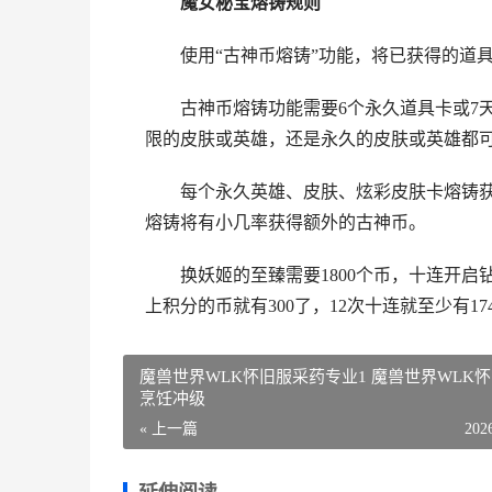
魔女秘宝熔铸规则
使用“古神币熔铸”功能，将已获得的道
古神币熔铸功能需要6个永久道具卡或7
限的皮肤或英雄，还是永久的皮肤或英雄都
每个永久英雄、皮肤、炫彩皮肤卡熔铸获
熔铸将有小几率获得额外的古神币。
换妖姬的至臻需要1800个币，十连开启钻
上积分的币就有300了，12次十连就至少有17
魔兽世界WLK怀旧服采药专业1 魔兽世界WLK
烹饪冲级
« 上一篇
202