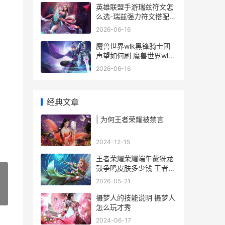
英雄联盟手游瑞兹符文怎
么选-瑞兹强力符文搭配推
荐
2026-06-16
魔兽世界wlk黑锋骑士团
声望如何刷 魔兽世界wlk
黑锋骑士团崇敬的附魔
2026-06-16
经典文章
| 为何王者荣耀被禁言
2024-12-15
王者荣耀荣耀端午蒙犽龙
鼓争鸣皮肤多少钱 王者荣
耀端游叫啥
2026-05-21
»
摄梦人的技能说明 摄梦人
怎么玩才秀
2024-06-17