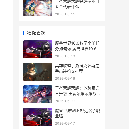
王者荣耀荣耀金蝉技能 王
者金代表什么
2026-06-22
猜你喜欢
魔兽世界10.0数了个羊任
务如何做 魔兽世界10.6
2026-06-18
英雄联盟手游诺克萨斯之
手出装符文推荐
2026-06-16
王者荣耀荣耀：体验服近
日升级 王者荣耀荣耀战区
怎么修改别的地区
2026-06-22
魔兽世界WLK坦克啥子职
业强
2026-06-17