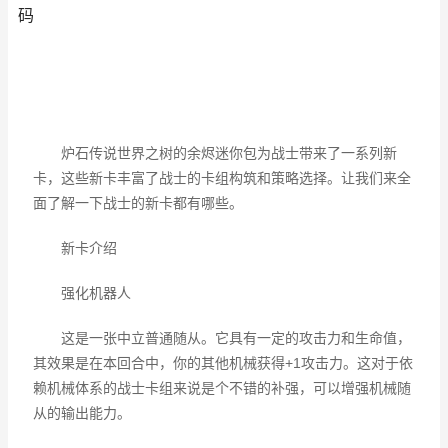
码
炉石传说世界之树的余烬
迷你
包为战士带来了一系列新
卡，这些新卡丰富了战士的卡组构筑和
策略
选择。让我们来全
面了解一下战士的新卡都有哪些。
新卡介绍
强化机器人
这是一张中立普通随从。它具有一定的攻击力和生命值，
其效果是在本回合中，你的其他机械获得+1攻击力。这对于依
赖机械体系的战士卡组来说是个不错的补强，可以增强机械随
从的输出能力。