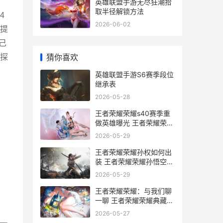
英雄联盟手游无尽狂潮拾
取半径解锁方法
4
2026-06-02
提
己
猜你喜欢
探
英雄联盟手游S6赛季段位
继承表
2026-05-28
王者荣耀荣耀s40赛季重
做英雄曝光 王者荣耀荣耀
称号
2026-05-29
王者荣耀荣耀孙权如何出
装 王者荣耀荣耀孙悟空称
号怎么获得
2026-05-29
王者荣耀荣耀：与我们聊
一聊 王者荣耀荣耀典藏皮
肤排名
2026-05-27