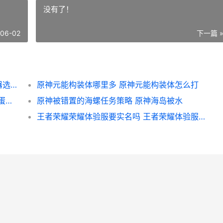
没有了！
-06-02
下一篇 
原神雷神4星用啥子圣遗物 元神雷神四星武器选择
原神元能构装体哪里多 原神元能构装体怎么打
第五人格蛋仔派对联动奖励有啥子 第五人格蛋仔派对联动保底多少钱
原神被错置的海螺任务策略 原神海岛被水
王者荣耀荣耀体验服要实名吗 王者荣耀体验服最新消息