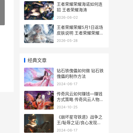
王者荣耀荣耀海诺如何连
招 王者荣耀海涛
2026-06-02
»
王者荣耀荣耀5月1日返场
皮肤说明 王者荣耀荣耀
50星相当于巅峰赛多少分
2026-05-28
经典文章
钻石铁傀儡如何做 钻石铁
傀儡的制作方法
2024-06-17
传奇风云如何赚钱—赚钱
方式策略 传奇风云人物消
费排行
2024-10-25
《崩坏星穹铁道》战争之
王/耻辱之证/良心发现十
年不晚成就策略 崩坏星穹
2024-06-17