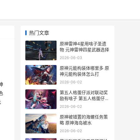
热门文章
原神雷神4星用啥子圣遗
物 元神雷神四星武器选择
2026-06-03
原神元能构装体哪里多 原
神元能构装体怎么打
2026-06-02
神
第五人格蛋仔派对联动奖
色
励有啥子 第五人格蛋仔派
元
对联动保底多少钱
2026-06-02
原神被错置的海螺任务策
略 原神海岛被水
2026-06-02