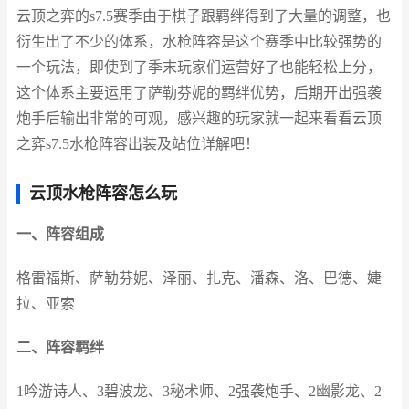
云顶之弈的s7.5赛季由于棋子跟羁绊得到了大量的调整，也
衍生出了不少的体系，水枪阵容是这个赛季中比较强势的
一个玩法，即使到了季末玩家们运营好了也能轻松上分，
这个体系主要运用了萨勒芬妮的羁绊优势，后期开出强袭
炮手后输出非常的可观，感兴趣的玩家就一起来看看云顶
之弈s7.5水枪阵容出装及站位详解吧！
云顶水枪阵容怎么玩
一、阵容组成
格雷福斯、萨勒芬妮、泽丽、扎克、潘森、洛、巴德、婕
拉、亚索
二、阵容羁绊
1吟游诗人、3碧波龙、3秘术师、2强袭炮手、2幽影龙、2