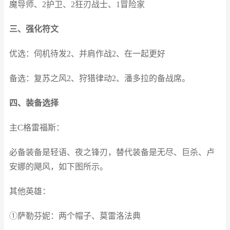
魔导师、2护卫、2狂刃战士、1冒险家
三、强化符文
优选：伺机待发2、并肩作战2、在一起更好
备选：复苏之风2、狩猎律动2、潘多拉的备战席。
四、装备选择
主C格雷福斯：
必备装备是轻语、夜之锋刃，替代装备是无尽、巨杀、卢
安娜的飓风，如下图所示。
其他英雄：
①萨勒芬妮：两个帽子、莫雷洛法典