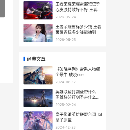
王者荣耀荣耀露娜瓷语鉴
心皮肤特效好不好 王者荣
»
耀荣耀露娜称号
2026-05-24
王者荣耀省标多少钱 王者
荣耀省标多少钱能抽到
2026-05-25
经典文章
《破晓序列》雷系人物哪
个最牛 破晓rise
2024-06-17
英雄联盟打剑圣带什么
英雄联盟打剑圣带什么装
备
2025-02-24
皇子像谁英雄联盟台词_lol
皇子原型
2024-12-28