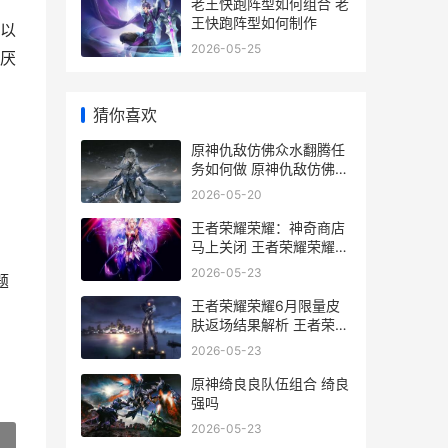
老王快跑阵型如何组合 老
王快跑阵型如何制作
以
2026-05-25
厌
猜你喜欢
原神仇敌仿佛众水翻腾任
务如何做 原神仇敌仿佛众
水沸腾前置任务
2026-05-20
王者荣耀荣耀：神奇商店
马上关闭 王者荣耀荣耀水
晶保底多少
2026-05-23
题
王者荣耀荣耀6月限量皮
肤返场结果解析 王者荣耀
荣耀60星
2026-05-23
原神绮良良队伍组合 绮良
强吗
2026-05-23