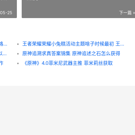
-05-25
下一篇 
第五人格先知讨厌的东西答案是啥子 第五人格先知攻略技巧
王者荣耀荣耀小兔糕活动主题啥子时候最初 王者荣耀荣耀小乔称号怎么获得
王者荣耀荣耀S24改动 王者荣耀荣耀水晶可以送人吗
原神追溯求真答案锦集 原神追述之石怎么获得
作
《原神》4.0菲米尼武器主推 菲米莉丝获取