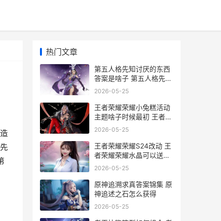
热门文章
第五人格先知讨厌的东西
答案是啥子 第五人格先知
攻略技巧
2026-05-25
王者荣耀荣耀小兔糕活动
主题啥子时候最初 王者荣
耀荣耀小乔称号怎么获得
2026-05-25
造
王者荣耀荣耀S24改动 王
先
者荣耀荣耀水晶可以送人
第
吗
2026-05-25
原神追溯求真答案锦集 原
神追述之石怎么获得
2026-05-25