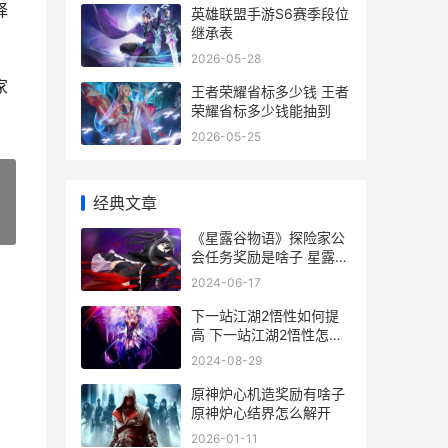
择
英雄联盟手游S6赛季段位
继承表
2026-05-28
家
王者荣耀省标多少钱 王者
荣耀省标多少钱能抽到
2026-05-25
经典文章
»
《星露谷物语》探险家公
会任务奖励是啥子 星露谷
物语背包扩充
2024-06-17
下一站江湖2悟性如何提
高 下一站江湖2悟性怎么
提升到100
2024-08-29
原神炉心机造奖励有啥子
原神炉心结界怎么解开
2026-01-11