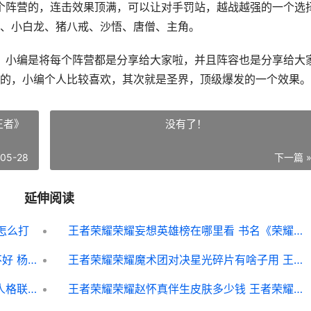
阵营的，连击效果顶满，可以让对手罚站，越战越强的一个选
、小白龙、猪八戒、沙悟、唐僧、主角。
小编是将每个阵营都是分享给大家啦，并且阵容也是分享给大
的，小编个人比较喜欢，其次就是圣界，顶级爆发的一个效果。
王者》
没有了！
-05-28
下一篇 
延伸阅读
怎么打
王者荣耀荣耀妄想英雄榜在哪里看 书名《荣耀王者》
王者荣耀荣耀杨戬天秀启明皮肤特效好不好 杨荣鑫王者荣耀
王者荣耀荣耀魔术团对决星光碎片有啥子用 王者荣耀魔种介绍
第五人格联合狩猎监管者怎么匹配 第五人格联合狩猎监管者
王者荣耀荣耀赵怀真伴生皮肤多少钱 王者荣耀荣耀赵怀真称号