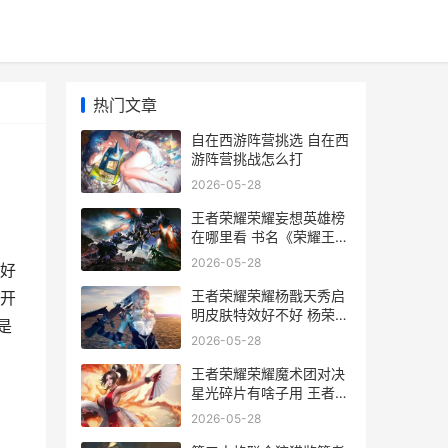
热门文章
自在西游阵营挑选 自在西
游阵营挑战怎么打
2026-05-28
王者荣耀荣耀妄想英雄榜
在哪里看 书名《荣耀王
者》
2026-05-28
好
王者荣耀荣耀杨戬天秀启
开
明皮肤特效好不好 杨荣鑫
是
王者荣耀
2026-05-28
王者荣耀荣耀魔术团对决
星光碎片有啥子用 王者荣
耀魔种介绍
2026-05-28