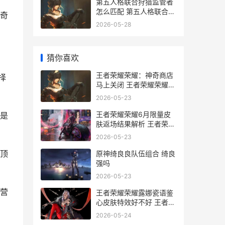
第五人格联合狩猎监管者
怎么匹配 第五人格联合狩
奇
猎监管者
2026-05-28
猜你喜欢
王者荣耀荣耀：神奇商店
择
马上关闭 王者荣耀荣耀水
晶保底多少
2026-05-23
王者荣耀荣耀6月限量皮
是
肤返场结果解析 王者荣耀
荣耀60星
2026-05-23
顶
原神绮良良队伍组合 绮良
强吗
2026-05-23
营
王者荣耀荣耀露娜瓷语鉴
心皮肤特效好不好 王者荣
耀荣耀露娜称号
2026-05-24