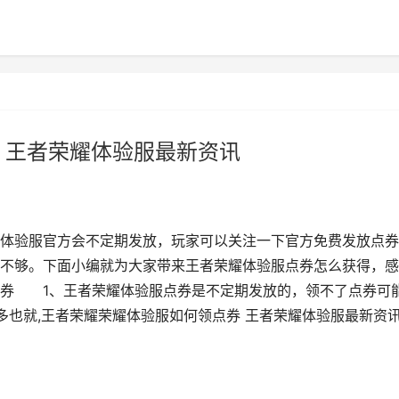
 王者荣耀体验服最新资讯
体验服官方会不定期发放，玩家可以关注一下官方免费发放点券
不够。下面小编就为大家带来王者荣耀体验服点券怎么获得，感
点券 1、王者荣耀体验服点券是不定期发放的，领不了点券可
也就,王者荣耀荣耀体验服如何领点券 王者荣耀体验服最新资