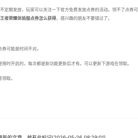
不定期发放，玩家可以关注一下官方免费发放点券的活动。领不了点券可
王者荣耀体验服点券怎么获得
，感兴趣的朋友不要错过了。
点券可能是时间不对。
限时开启的，每次都是新功能更新后才有。可以更新下游戏在领取。
意领取。
的文章，故有此标记(2026-05-26 08:29:01)