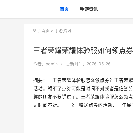
首页
手游资讯
首页
>
手游资讯
王者荣耀荣耀体验服如何领点券
作者：
admin
•
更新时间：2026-05-26
摘要： 王者荣耀体验服怎么领点券？王者荣耀
活动。领不了点券可能是时间不对或者是信誉分
趣的朋友不要错过了。王者荣耀体验服怎么领
是时间不对。 2、赠送点券的活动，一年最多