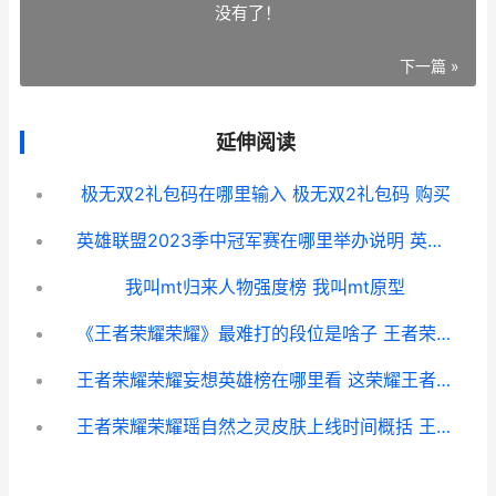
没有了！
下一篇 »
延伸阅读
极无双2礼包码在哪里输入 极无双2礼包码 购买
英雄联盟2023季中冠军赛在哪里举办说明 英雄联盟23赛季什么时候结束
我叫mt归来人物强度榜 我叫mt原型
《王者荣耀荣耀》最难打的段位是啥子 王者荣耀荣耀印记多少星
王者荣耀荣耀妄想英雄榜在哪里看 这荣耀王者荣耀_1
王者荣耀荣耀瑶自然之灵皮肤上线时间概括 王者荣耀荣耀瑶典藏皮肤