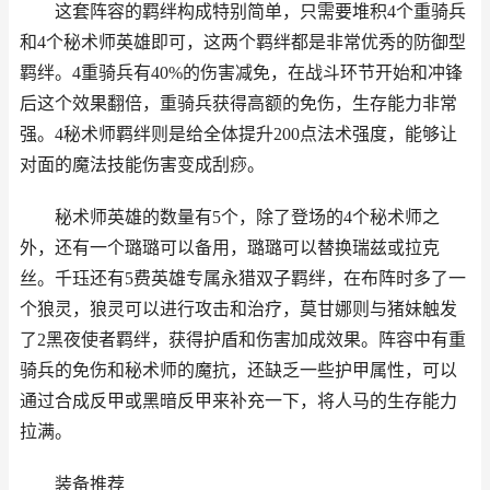
这套阵容的羁绊构成特别简单，只需要堆积4个重骑兵
和4个秘术师英雄即可，这两个羁绊都是非常优秀的防御型
羁绊。4重骑兵有40%的伤害减免，在战斗环节开始和冲锋
后这个效果翻倍，重骑兵获得高额的免伤，生存能力非常
强。4秘术师羁绊则是给全体提升200点法术强度，能够让
对面的魔法技能伤害变成刮痧。
秘术师英雄的数量有5个，除了登场的4个秘术师之
外，还有一个璐璐可以备用，璐璐可以替换瑞兹或拉克
丝。千珏还有5费英雄专属永猎双子羁绊，在布阵时多了一
个狼灵，狼灵可以进行攻击和治疗，莫甘娜则与猪妹触发
了2黑夜使者羁绊，获得护盾和伤害加成效果。阵容中有重
骑兵的免伤和秘术师的魔抗，还缺乏一些护甲属性，可以
通过合成反甲或黑暗反甲来补充一下，将人马的生存能力
拉满。
装备推荐