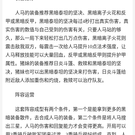
人马的装备推荐黑暗泰坦的坚决、黑暗离子火花和反
甲或黑暗反甲，黑暗泰坦的坚决每过4秒打出真实伤害，真
实伤害的数值与自己受到的伤害有关，只要人马站的够
久，那么一局下来轻松打出几万点伤害，黑暗离子火花则
震击敌我双方，每震击一次给人马提升10点法术强度，让
人马释放技能可以大量回血，反甲或黑暗反甲则提升护甲
属性。猪妹的装备推荐日炎斗篷、救赎和黑暗泰坦的坚
决，猪妹也可以出黑暗泰坦的坚决来打伤害，日炎斗篷给
附近敌人添加重伤和灼烧，救赎可以治疗队友。
阵容运营
这套阵容成型有两个条件，第一个是能拿到更多的黑
暗装备散件，去合成人马的装备，第二个条件是将人马搜
出三星，人马的伤害和回复能力才会变得更高。开局可以
用3重骑兵破败军团来过渡，3重骑兵很好组成，克烈、人