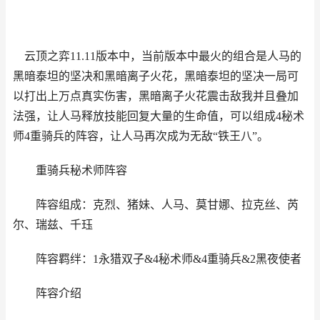
云顶之弈11.11版本中，当前版本中最火的组合是人马的
黑暗泰坦的坚决和黑暗离子火花，黑暗泰坦的坚决一局可
以打出上万点真实伤害，黑暗离子火花震击敌我并且叠加
法强，让人马释放技能回复大量的生命值，可以组成4秘术
师4重骑兵的阵容，让人马再次成为无敌“铁王八”。
重骑兵秘术师阵容
阵容组成：克烈、猪妹、人马、莫甘娜、拉克丝、芮
尔、瑞兹、千珏
阵容羁绊：1永猎双子&4秘术师&4重骑兵&2黑夜使者
阵容介绍