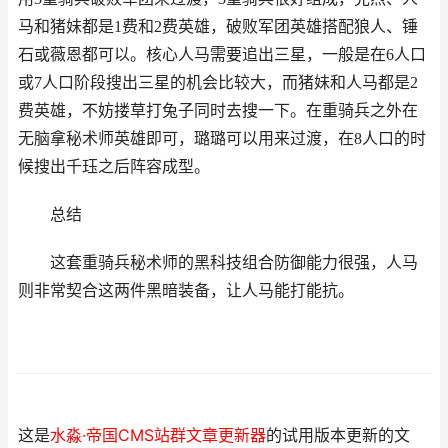
马和猪妹都是1费和2费英雄，破败军团英雄搭配狼人、锤
石或薇恩都可以。核心人马需要追出三星，一般是在6人口
或7人口阶段搜出三星的机会比较大，而猪妹和人马都是2
费英雄，不妨搂草打兔子同时去搜一下。在重骑兵之外在
无脑拿秘术师英雄即可，璐璐可以用来过渡，在8人口的时
候搜出千珏之后阵容成型。
总结
这套重骑兵秘术师的黑科技组合防御能力很强，人马
则非常契合这两件黑暗装备，让人马能打能抗。
这是
水淼·帝国CMS站群文章更新器
的试用版本更新的文