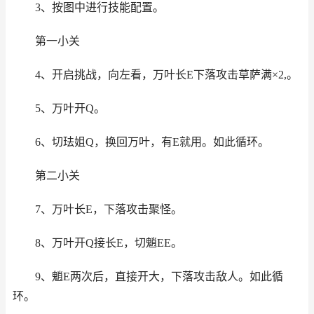
3、按图中进行技能配置。
第一小关
4、开启挑战，向左看，万叶长E下落攻击草萨满×2,。
5、万叶开Q。
6、切珐姐Q，换回万叶，有E就用。如此循环。
第二小关
7、万叶长E，下落攻击聚怪。
8、万叶开Q接长E，切魈EE。
9、魈E两次后，直接开大，下落攻击敌人。如此循
环。