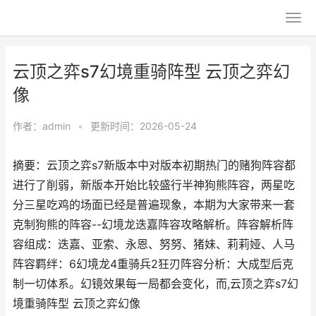
云顶之弈s7幻境重骑阵型 云顶之弈幻
像
作者：
admin
•
更新时间：2026-05-24
摘要：云顶之弈s7新版本中对版本初期热门的赌狗阵容都
进行了削弱，新版本开始比较盛行半神狗熊阵容，两星吃
分三星吃鸡的场面已经是普遍现象，本期为大家带来一套
克制狗熊的阵容--幻境龙迭嘉阵容攻略解析。阵容解析阵
容组成：迭嘉、亚索、永恩、努努、猪妹、莉莉娅、人马
阵容羁绊：6幻境龙4重骑兵2狂刃阵容分析：大成型后克
制一切体系。幻镜效果每一局都会变化，而,云顶之弈s7幻
境重骑阵型 云顶之弈幻像