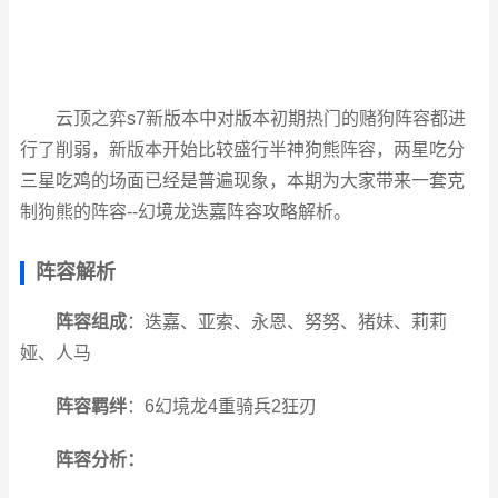
云顶之弈s7新版本中对版本初期热门的赌狗阵容都进
行了削弱，新版本开始比较盛行半神狗熊阵容，两星吃分
三星吃鸡的场面已经是普遍现象，本期为大家带来一套克
制狗熊的阵容--幻境龙迭嘉阵容攻略解析。
阵容解析
阵容组成
：迭嘉、亚索、永恩、努努、猪妹、莉莉
娅、人马
阵容羁绊
：6幻境龙4重骑兵2狂刃
阵容分析：