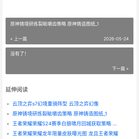
原神铸境研炼裂眦嚼齿策略 原神铸造图纸_1
« 上一篇
2026-05-24
没有了！
下一篇 »
延伸阅读
云顶之弈s7幻境重骑阵型 云顶之弈幻像
原神铸境研炼裂眦嚼齿策略 原神铸造图纸_1
王者荣耀荣耀S24赛季白狼啸月回城获取策略 王者荣耀荣耀水晶保底多少
王者荣耀荣耀龙年限量皮肤曝光图 龙且王者荣耀