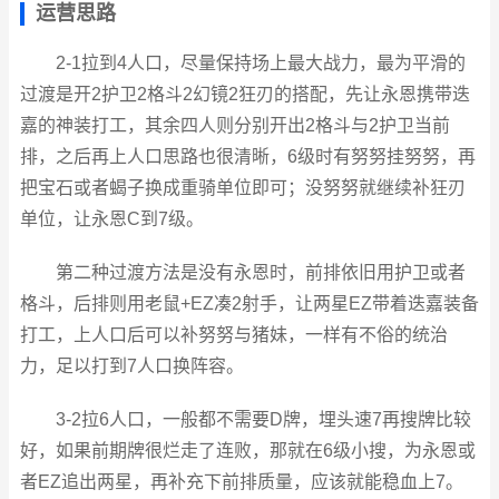
运营思路
2-1拉到4人口，尽量保持场上最大战力，最为平滑的
过渡是开2护卫2格斗2幻镜2狂刃的搭配，先让永恩携带迭
嘉的神装打工，其余四人则分别开出2格斗与2护卫当前
排，之后再上人口思路也很清晰，6级时有努努挂努努，再
把宝石或者蝎子换成重骑单位即可；没努努就继续补狂刃
单位，让永恩C到7级。
第二种过渡方法是没有永恩时，前排依旧用护卫或者
格斗，后排则用老鼠+EZ凑2射手，让两星EZ带着迭嘉装备
打工，上人口后可以补努努与猪妹，一样有不俗的统治
力，足以打到7人口换阵容。
3-2拉6人口，一般都不需要D牌，埋头速7再搜牌比较
好，如果前期牌很烂走了连败，那就在6级小搜，为永恩或
者EZ追出两星，再补充下前排质量，应该就能稳血上7。