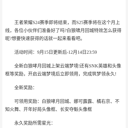
王者荣耀S24赛季即将结束，而S25赛季将在这个月上
线，各位小伙伴们准备好了吗?白狼啸月回城特效怎么获得
呢?想要快速获得的话就一起来看看吧。
活动时间：9月15日更新后-12月14日23:59
全新白狼哮月回城上架云端梦境!还有SNK英雄和头像
框等奖励，开启云端梦境后立即领用，完成筑梦领永久!
全新奖励：
可领用奖励：白狼哮月回城、娜可露露、橘右京、不
知火舞、开年好局头像框、长安夺魁头像框
永久奖励所需星光：