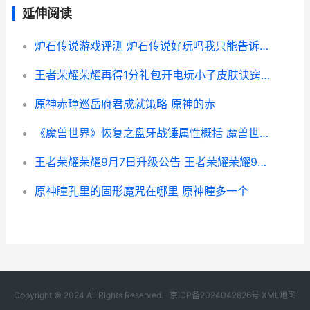
延伸阅读
炉石传说游戏评测 炉石传说好玩吗我只能告诉你一句话
王者荣耀荣耀再得1分礼包开电玩小子皮肤诀窍 王者-荣耀在上
原神赤璋巡岳府君成就策略 原神的赤
《魔兽世界》恢复之盘牙战锤属性概括 魔兽世界人物恢复有什么限制
王者荣耀荣耀9月7日升级公告 王者荣耀荣耀9年玩家
原神瞳孔里的固形魔咒在哪里 原神瞳多一个
Copyright © 2024 All Rights Reserved.
京ICP备2024042826号
XML地图