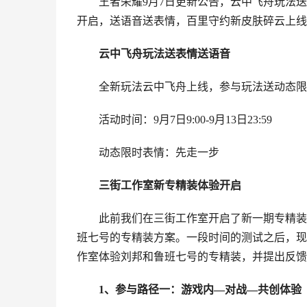
王者荣耀9月7日更新公告，云中飞舟玩法
开启，送语音送表情，百里守约新皮肤碎云上线
云中飞舟玩法送表情送语音
全新玩法云中飞舟上线，参与玩法送动态限
活动时间：9月7日9:00-9月13日23:59
动态限时表情：先走一步
三街工作室新专精装体验开启
此前我们在三街工作室开启了新一期专精装
班七号的专精装方案。一段时间的测试之后，现
作室体验刘邦和鲁班七号的专精装，并提出反馈
1、参与路径一：游戏内—对战—共创体验