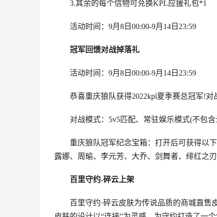
3.其余的每个信物可兑换KPL应援礼包*1
活动时间：9月8日00:00-9月14日23:59
冠军回馈对战掉落礼
活动时间：9月8日00:00-9月14日23:59
恭喜重庆狼队获得2022kpl夏季赛总冠军
对战模式：5v5匹配、常驻娱乐模式(不包
重庆狼队冠军纪念宝箱：打开后可获得以下奖
露娜、周瑜、李元芳、大乔、剑舞者、绯红之刃
百里守约-碎云上架
百里守约·碎云皮肤为传说品质的商城直售皮肤
皮肤的设计以“连接”为灵感，为守约打造了一