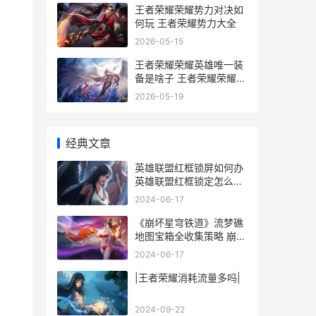
王者荣耀荣耀势力对决如
何玩 王者荣耀势力大全
2026-05-15
王者荣耀荣耀英雄唯一装
备是啥子 王者荣耀荣耀英
雄称号怎么弄
2026-05-19
经典文章
英雄联盟红框锁屏如何办
英雄联盟红框锁定怎么解
除
2024-06-17
《崩坏星穹铁道》流梦礁
地图宝箱全收集策略 崩坏
星穹铁道云游戏官网
2024-06-17
|王者荣耀消耗流量多吗|
2024-09-22