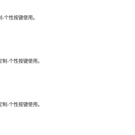
制-个性按键使用。
定制-个性按键使用。
定制-个性按键使用。