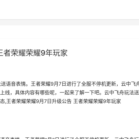
王者荣耀荣耀9年玩家
法送语音表情。王者荣耀9月7日进行了全服不停机更新，云中飞
上线，具体内容有哪些呢，一起来了解一下吧。云中飞舟玩法送
,王者荣耀荣耀9月7日升级公告 王者荣耀荣耀9年玩家