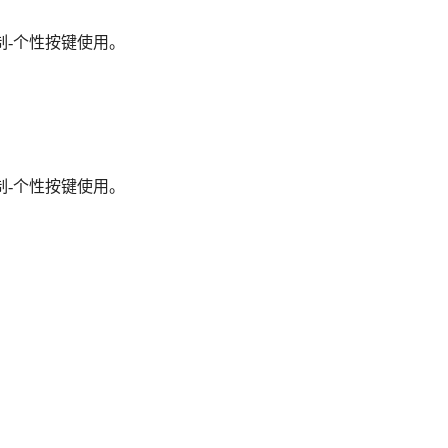
制-个性按键使用。
制-个性按键使用。