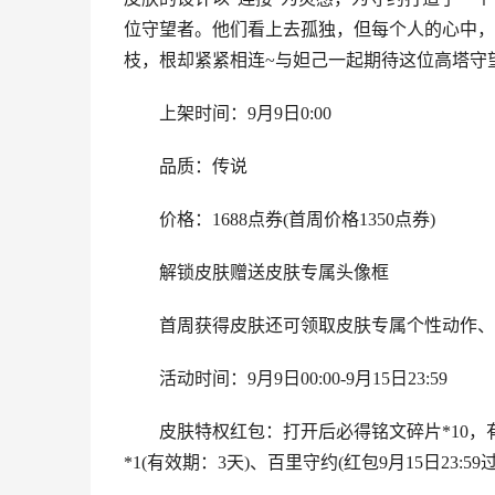
位守望者。他们看上去孤独，但每个人的心中，
枝，根却紧紧相连~与妲己一起期待这位高塔守
上架时间：9月9日0:00
品质：传说
价格：1688点券(首周价格1350点券)
解锁皮肤赠送皮肤专属头像框
首周获得皮肤还可领取皮肤专属个性动作、
活动时间：9月9日00:00-9月15日23:59
皮肤特权红包：打开后必得铭文碎片*10，
*1(有效期：3天)、百里守约(红包9月15日23:59