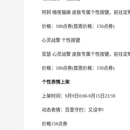
阿轲 暗夜猫娘 皮肤专属个性按键，前往定
价格：188点券(首周价格：150点券)
心灵战警 个性按键
亚瑟 心灵战警 皮肤专属个性按键，前往定
价格：188点券(首周价格：150点券)
个性表情上架
上架时间：9月9日0:00-9月15日23:59
动态表情：百里守约：又没中!
价格158点券