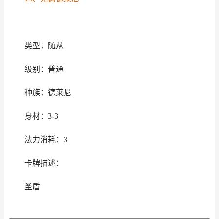
类型：随从
级别：普通
种族：德莱尼
身材：3-3
法力消耗：3
卡牌描述：
圣盾