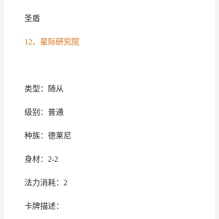
圣盾
12、星际研究院
类型：随从
级别：普通
种族：德莱尼
身材：2-2
法力消耗：2
卡牌描述：