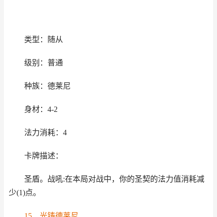
类型：随从
级别：普通
种族：德莱尼
身材：4-2
法力消耗：4
卡牌描述：
圣盾。战吼:在本局对战中，你的圣契的法力值消耗减
少(1)点。
15、光铸德莱尼