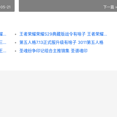
-05-21
下一篇 
王者荣耀荣耀碑画顺序图片文字教程 王者荣耀碑墓
王者荣耀荣耀S29典藏版战令有啥子 王者荣耀荣耀称号哪个含金量最高
炉石传说三足鼎立高胜率卡组如何组合 炉石三足鼎立套牌
第五人格7.13正式服升级有啥子 3011第五人格
王者荣耀荣耀端午蒙犽龙鼓争鸣皮肤多少钱 王者荣耀端游叫啥
圣魂纷争印记组合主推锦集 圣谱魂印