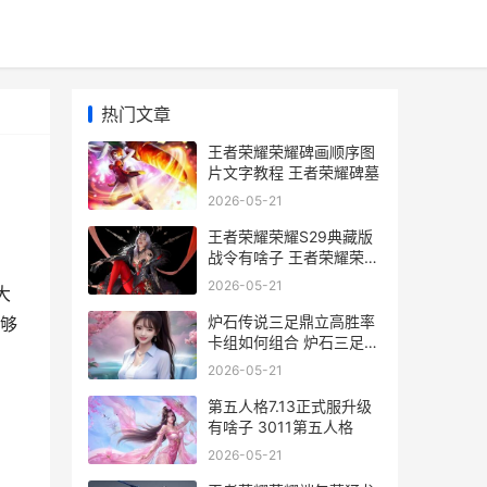
热门文章
王者荣耀荣耀碑画顺序图
片文字教程 王者荣耀碑墓
2026-05-21
王者荣耀荣耀S29典藏版
战令有啥子 王者荣耀荣耀
称号哪个含金量最高
2026-05-21
大
炉石传说三足鼎立高胜率
够
卡组如何组合 炉石三足鼎
立套牌
2026-05-21
第五人格7.13正式服升级
有啥子 3011第五人格
2026-05-21