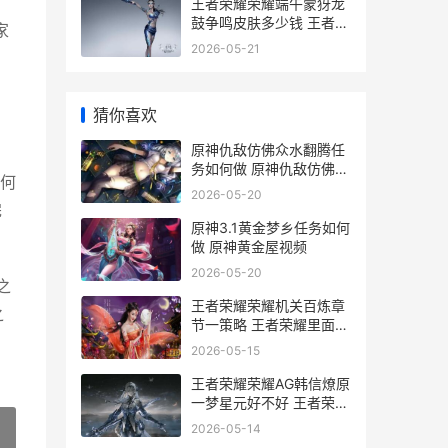
王者荣耀荣耀端午蒙犽龙
鼓争鸣皮肤多少钱 王者荣
家
耀端游叫啥
2026-05-21
猜你喜欢
原神仇敌仿佛众水翻腾任
务如何做 原神仇敌仿佛众
何
水沸腾前置任务
2026-05-20
完
原神3.1黄金梦乡任务如何
做 原神黄金屋视频
2026-05-20
之
王者荣耀荣耀机关百炼章
之
节一策略 王者荣耀里面的
荣耀
2026-05-15
王者荣耀荣耀AG韩信燎原
一梦星元好不好 王者荣耀
荣耀阿珂称号要打多少把
2026-05-14