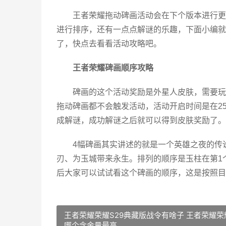
王者荣耀拖动碑画活动会在下个版本进行更
进行排序，还有一点点解谜的乐趣，下面小编就
了，快点去看看活动攻略吧。
王者荣耀碑画顺序攻略
碑画的这个活动奖励是外星人皮肤，需要玩
拖动碑画都不会触发活动，活动开启时间是在2
成解谜，成功解谜之后就可以得到皮肤奖励了。
4幅碑画其实讲述的就是一个英雄之夜的传
刃、为玉城带来永生。排列的顺序是玉柱在第1
后大家可以试试看这个碑画的顺序，这是按照目
王者荣耀荣耀S29典藏版战令有啥子 王者荣耀荣
哪个含金量最高