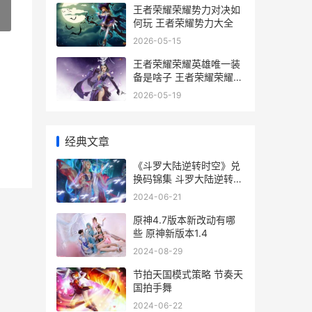
王者荣耀荣耀势力对决如
»
何玩 王者荣耀势力大全
2026-05-15
王者荣耀荣耀英雄唯一装
备是啥子 王者荣耀荣耀英
雄称号怎么弄
2026-05-19
经典文章
《斗罗大陆逆转时空》兑
换码锦集 斗罗大陆逆转时
空兑换码
2024-06-21
原神4.7版本新改动有哪
些 原神新版本1.4
2024-08-29
节拍天国模式策略 节奏天
国拍手舞
2024-06-22