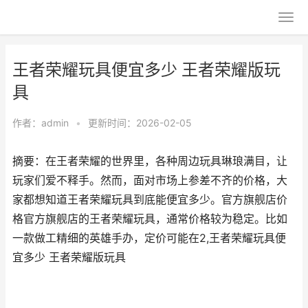
王者荣耀玩具便宜多少 王者荣耀版玩
具
作者：
admin
•
更新时间：2026-02-05
摘要：在王者荣耀的世界里，各种周边玩具琳琅满目，让
玩家们爱不释手。然而，面对市场上参差不齐的价格，大
家都想知道王者荣耀玩具到底能便宜多少。官方旗舰店价
格官方旗舰店的王者荣耀玩具，通常价格较为稳定。比如
一款做工精细的英雄手办，定价可能在2,王者荣耀玩具便
宜多少 王者荣耀版玩具