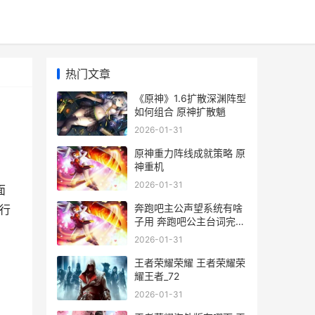
热门文章
《原神》1.6扩散深渊阵型
如何组合 原神扩散魈
2026-01-31
原神重力阵线成就策略 原
神重机
2026-01-31
面
奔跑吧主公声望系统有啥
行
子用 奔跑吧公主台词完整
，
版
2026-01-31
王者荣耀荣耀 王者荣耀荣
耀王者_72
2026-01-31