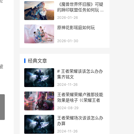
轮
《魔兽世界怀旧服》可疑
的蹄印联盟任务如何玩 魔
兽世界怀旧服巫妖王之怒
2026-01-26
原神花影瑶庭如何玩
2026-01-30
经典文章
破
# 王者荣耀该该怎么办办
集齐铭文
2024-11-26
王者荣耀荣耀卢雅那技能
效果是啥子 巜荣耀王者
2024-08-29
»
王者荣耀场次该该怎么办
办算
2024-11-26