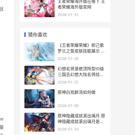
王者荣耀海外版在哪下 王
者荣耀海外版官网
就
2026-01-31
猜你喜欢
《王者荣耀荣耀》妲己紫
罗兰之誓皮肤技能展示 王
者荣耀荣耀称号在哪里设
2026-01-26
置-
幻想名将录绝顶阵型t0级
三国志幻想大陆名将绘卷
怎么搞
2026-01-25
原神白淞鲜汤如何做
2026-01-29
原神隐藏成就滚出璃月 原
w
神隐藏成就滚出璃月是真
是假
量
2026-01-30