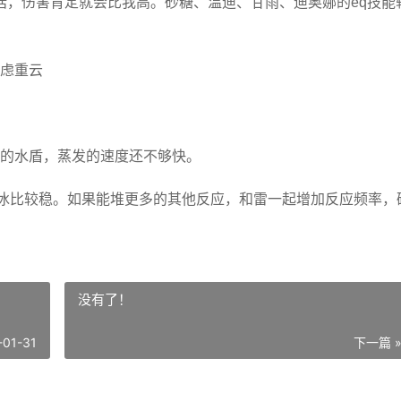
话，伤害肯定就会比我高。砂糖、温迪、甘雨、迪奥娜的eq技能
考虑重云
的水盾，蒸发的速度还不够快。
冰比较稳。如果能堆更多的其他反应，和雷一起增加反应频率，
没有了！
-01-31
下一篇 