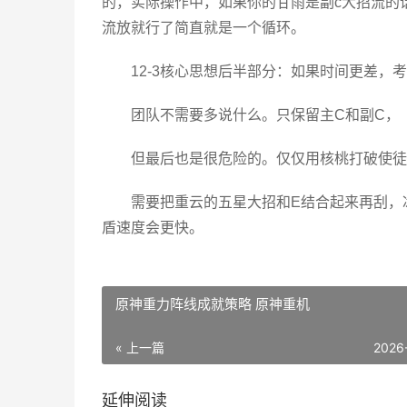
的，实际操作中，如果你的甘雨是副c大招流的
流放就行了简直就是一个循环。
12-3核心思想后半部分：如果时间更差，
团队不需要多说什么。只保留主C和副C，
但最后也是很危险的。仅仅用核桃打破使徒
需要把重云的五星大招和E结合起来再刮，
盾速度会更快。
原神重力阵线成就策略 原神重机
« 上一篇
2026
延伸阅读