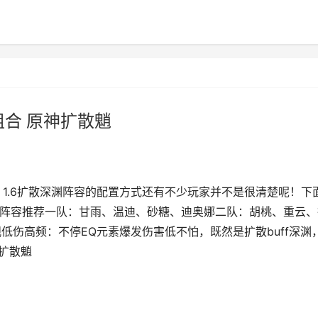
组合 原神扩散魈
？1.6扩散深渊阵容的配置方式还有不少玩家并不是很清楚呢！下
推荐阵容推荐一队：甘雨、温迪、砂糖、迪奥娜二队：胡桃、重云、
观低伤高频：不停EQ元素爆发伤害低不怕，既然是扩散buff深渊
神扩散魈