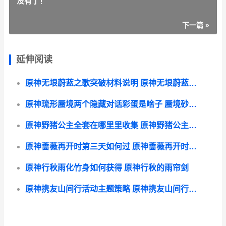
没有了！
下一篇 »
延伸阅读
原神无垠蔚蓝之歌突破材料说明 原神无垠蔚蓝之歌适合谁
原神琉形蜃境两个隐藏对话彩蛋是啥子 蜃境砂有什么用
原神野猪公主全套在哪里里收集 原神野猪公主全套位置攻略
原神蔷薇再开时第三天如何过 原神蔷薇再开时间多久
原神行秋雨化竹身如何获得 原神行秋的雨帘剑
原神携友山间行活动主题策略 原神携友山间行cp有这种卡嘛