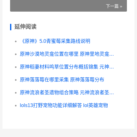
下一篇 »
延伸阅读
《原神》5.0青蜜莓采集路线说明
原神沙漠地灵龛位置在哪里 原神里地灵龛怎么解锁
原神稻妻材料鸣草位置分布概括锦集 元神稻妻鸣草分布
原神落落莓在哪里采集 原神落落莓分布
原神流浪者圣遗物组合策略 元神流浪者圣遗物
lols13打野宠物功能详细解答 lol英雄宠物