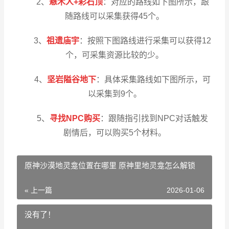
2、
悬木人+彩石顶
：对应的路线如下图所示，跟
随路线可以采集获得45个。
3、
祖遗庙宇
：按照下图路线进行采集可以获得12
个，可采集资源比较的少。
4、
坚岩隘谷地下
：具体采集路线如下图所示，可
以采集到9个。
5、
寻找NPC购买
：跟随指引找到NPC对话触发
剧情后，可以购买5个材料。
原神沙漠地灵龛位置在哪里 原神里地灵龛怎么解锁
« 上一篇
2026-01-06
没有了！