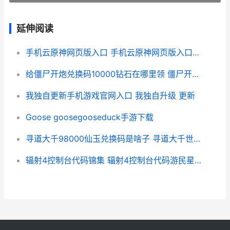
延伸阅读
手机云原神网页版入口 手机云原神网页版入口链接
给僵尸开炮兑换码10000钻石在哪里领 僵尸开炮兑换码最新
我独自更新手机游戏官网入口 我独自升级 更新
Goose goosegooseduck手游下载
寻道大千98000仙玉兑换码是啥子 寻道大千世界 小说
辐射4控制台代码锦集 辐射4控制台代码游民星空