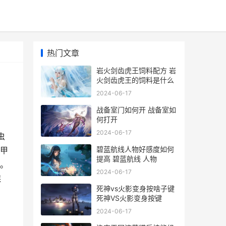
热门文章
岩火剑齿虎王饲料配方 岩
火剑齿虎王的饲料是什么
2024-06-17
战备室门如何开 战备室如
何打开
2024-06-17
虫
碧蓝航线人物好感度如何
甲
提高 碧蓝航线 人物
。
2024-06-17
保
死神vs火影变身按啥子键
死神VS火影变身按键
2024-06-17