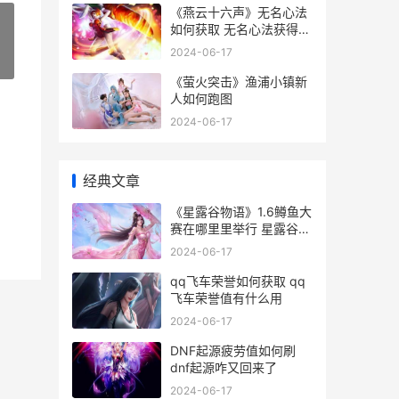
《燕云十六声》无名心法
如何获取 无名心法获得策
略步骤 燕云十六声什么时
2024-06-17
»
候上线
《萤火突击》渔浦小镇新
人如何跑图
2024-06-17
经典文章
《星露谷物语》1.6鳟鱼大
赛在哪里里举行 星露谷物
语虎纹鳟鱼在哪里钓
2024-06-17
qq飞车荣誉如何获取 qq
飞车荣誉值有什么用
2024-06-17
DNF起源疲劳值如何刷
dnf起源咋又回来了
2024-06-17