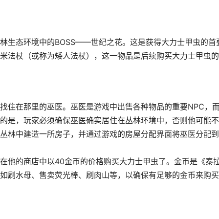
林生态环境中的BOSS——世纪之花。这是获得大力士甲虫的首
米法杖（或称为矮人法杖），这一物品是后续购买大力士甲虫的
找住在那里的巫医。巫医是游戏中出售各种物品的重要NPC，
的是，玩家必须确保巫医确实居住在丛林环境中，否则他可能不
丛林中建造一所房子，并通过游戏的房屋分配界面将巫医分配到
在他的商店中以40金币的价格购买大力士甲虫了。金币是《泰
如刷水母、售卖荧光棒、刷肉山等，以确保有足够的金币来购买