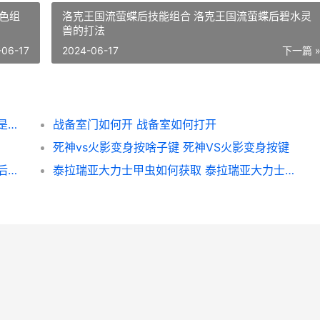
色组
洛克王国流萤蝶后技能组合 洛克王国流萤蝶后碧水灵
兽的打法
-06-17
2024-06-17
下一篇 
岩火剑齿虎王饲料配方 岩火剑齿虎王的饲料是什么
战备室门如何开 战备室如何打开
死神vs火影变身按啥子键 死神VS火影变身按键
洛克王国流萤蝶后技能组合 洛克王国流萤蝶后碧水灵兽的打法
泰拉瑞亚大力士甲虫如何获取 泰拉瑞亚大力士甲虫获得方式