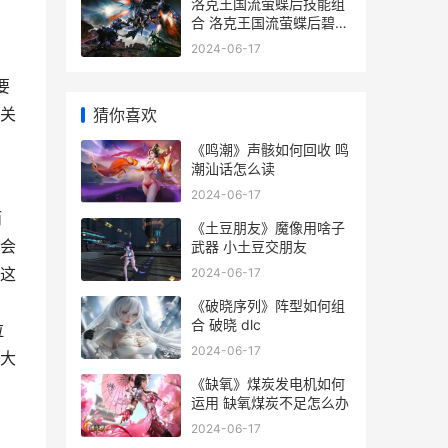
洛克王国流萤蝶后技能组
合 洛克王国流萤蝶后碧水
灵兽的打法
2024-06-17
要
关
猜你喜欢
《鸣潮》声骸如何回收 鸣
潮汕话怎么读
2024-06-17
而
《土豆朋友》魔像用啥子
会
武器 小土豆交朋友
这
2024-06-17
《破晓序列》阵型如何组
合 破晓 dlc
拉
2024-06-17
大
《缺氧》煤炭发电机如何
运用 缺氧煤炭不足怎么办
2024-06-17