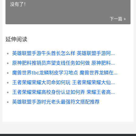
没有了！
下一篇 »
延伸阅读
英雄联盟手游牛头酋长怎么样 英雄联盟手游阿利斯塔
原神肥料推销员声望支线任务如何做 原神肥料推销员任务怎么触发
魔兽世界tbc龙鳞制皮学习地点 魔兽世界龙鳞在哪里刷-
王者荣耀荣耀大司命如何玩 王者荣耀荣耀大仙玩马超
王者荣耀荣耀高校身份认证如何弄 荣耀王者高星图片
英雄联盟手游时光老头最强符文搭配推荐