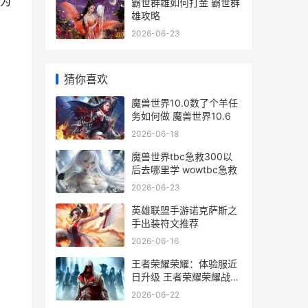
为
霸世群雄如何打金 霸世群
雄攻略
2026-06-23
猜你喜欢
魔兽世界10.0数了个羊任
务如何做 魔兽世界10.6
2026-06-18
魔兽世界tbc急救300以
后去哪里学 wowtbc急救
2026-06-23
英雄联盟手游诺克萨斯之
手出装符文推荐
2026-06-16
王者荣耀荣耀：体验服近
日升级 王者荣耀荣耀战区
怎么修改别的地区
2026-06-22