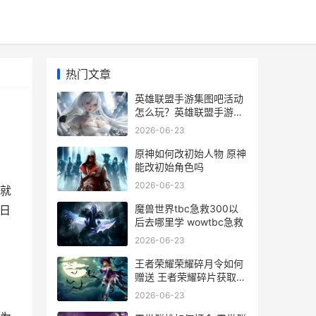
热门文章
英雄联盟手游集图吧活动
怎么玩？英雄联盟手游集
图吧活动玩法介绍
2026-06-23
原神如何改初始人物 原神
能改初始角色吗
2026-06-23
就
魔兽世界tbc急救300以
日
后去哪里学 wowtbc急救
2026-06-23
王者荣耀荣耀碎月令如何
赠送 王者荣耀碎片获取攻
略
2026-06-23