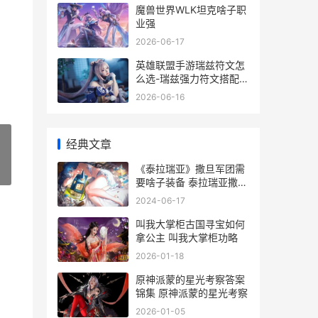
魔兽世界WLK坦克啥子职
业强
2026-06-17
英雄联盟手游瑞兹符文怎
么选-瑞兹强力符文搭配推
荐
2026-06-16
经典文章
《泰拉瑞亚》撒旦军团需
»
要啥子装备 泰拉瑞亚撒旦
军团有必要打吗
2024-06-17
叫我大掌柜古国寻宝如何
拿公主 叫我大掌柜功略
2026-01-18
原神派蒙的星光考察答案
锦集 原神派蒙的星光考察
2026-01-05