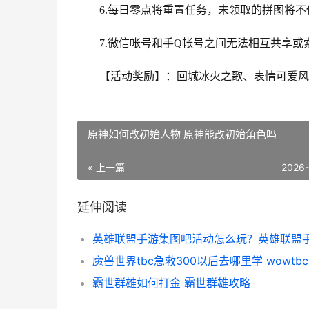
6.每日零点将重置任务，未领取的拼图将
7.微信帐号和手Q帐号之间无法相互共享或
【活动奖励】：回城冰火之歌、表情可爱风暴
原神如何改初始人物 原神能改初始角色吗
« 上一篇
2026
延伸阅读
魔兽世界tbc急救300以后去哪里学 wowtb
霸世群雄如何打金 霸世群雄攻略