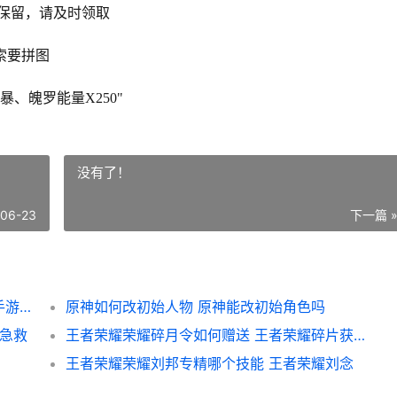
不保留，请及时领取
索要拼图
、魄罗能量X250"
没有了！
-06-23
下一篇 
英雄联盟手游集图吧活动怎么玩？英雄联盟手游集图吧活动玩法介绍
原神如何改初始人物 原神能改初始角色吗
c急救
王者荣耀荣耀碎月令如何赠送 王者荣耀碎片获取攻略
王者荣耀荣耀刘邦专精哪个技能 王者荣耀刘念