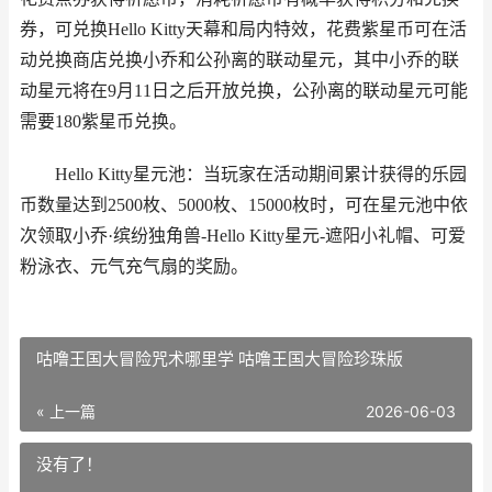
券，可兑换Hello Kitty天幕和局内特效，花费紫星币可在活
动兑换商店兑换小乔和公孙离的联动星元，其中小乔的联
动星元将在9月11日之后开放兑换，公孙离的联动星元可能
需要180紫星币兑换。
Hello Kitty星元池：当玩家在活动期间累计获得的乐园
币数量达到2500枚、5000枚、15000枚时，可在星元池中依
次领取小乔·缤纷独角兽-Hello Kitty星元-遮阳小礼帽、可爱
粉泳衣、元气充气扇的奖励。
咕噜王国大冒险咒术哪里学 咕噜王国大冒险珍珠版
« 上一篇
2026-06-03
没有了！