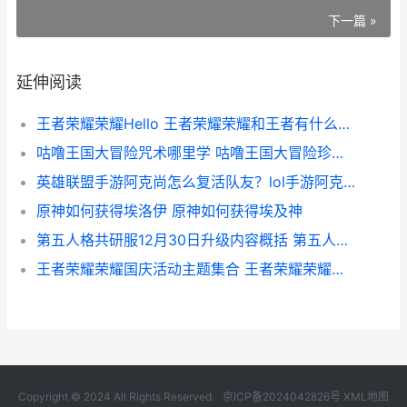
下一篇 »
延伸阅读
王者荣耀荣耀Hello 王者荣耀荣耀和王者有什么不同
咕噜王国大冒险咒术哪里学 咕噜王国大冒险珍珠版
英雄联盟手游阿克尚怎么复活队友？lol手游阿克尚复活队友方法介绍[多图]
原神如何获得埃洛伊 原神如何获得埃及神
第五人格共研服12月30日升级内容概括 第五人格共研服申请入口
王者荣耀荣耀国庆活动主题集合 王者荣耀荣耀国士无双称号
Copyright © 2024 All Rights Reserved.
京ICP备2024042826号
XML地图