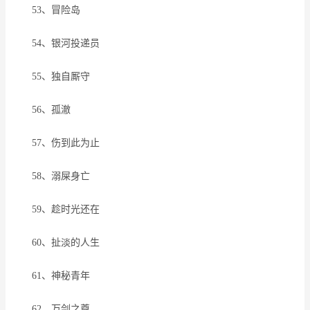
53、冒险岛
54、银河投递员
55、独自厮守
56、孤澈
57、伤到此为止
58、溺屎身亡
59、趁时光还在
60、扯淡的人生
61、神秘青年
62、万剑之尊