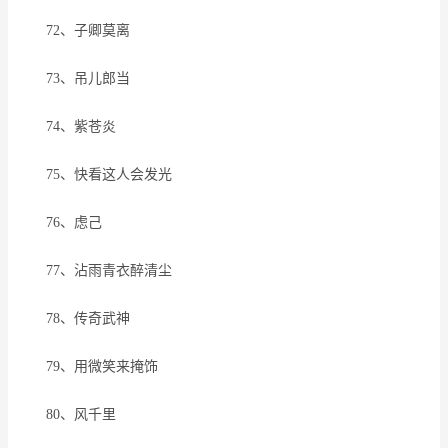
72、子卿莫离
73、吊儿郎当
74、紫苍炎
75、快看这人会发光
76、虑己
77、沾雨青衣醉清尘
78、传奇武神
79、用微笑来掩饰
80、风千里