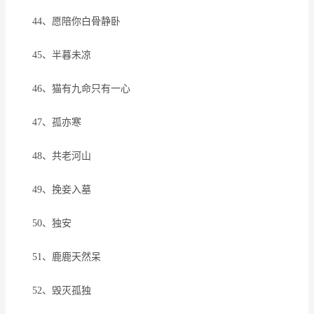
44、愿陪你白骨静卧
45、半暮未凉
46、猫有九命只有一心
47、孤亦寒
48、共老河山
49、挽妾入墓
50、独安
51、鹿鹿天然呆
52、毁灭孤独