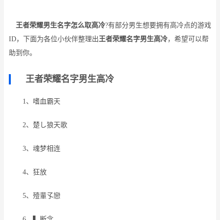
王者荣耀男生名字怎么取高冷
?有部分男生想要拥有高冷点的游戏
ID，下面为各位小伙伴整理出
王者荣耀名字男生高冷
，希望可以帮
助到你。
王者荣耀名字男生高冷
1、嗜血霸天
2、楚し狼天歌
3、魂梦相连
4、狂放
5、殪輩孓戀
6、▍断念