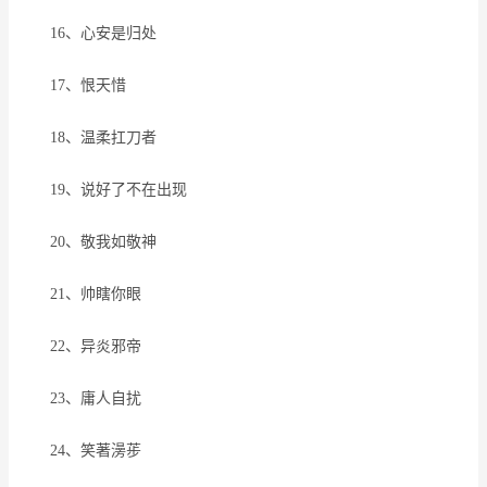
16、心安是归处
17、恨天惜
18、温柔扛刀者
19、说好了不在出现
20、敬我如敬神
21、帅瞎你眼
22、异炎邪帝
23、庸人自扰
24、笑著澷荹