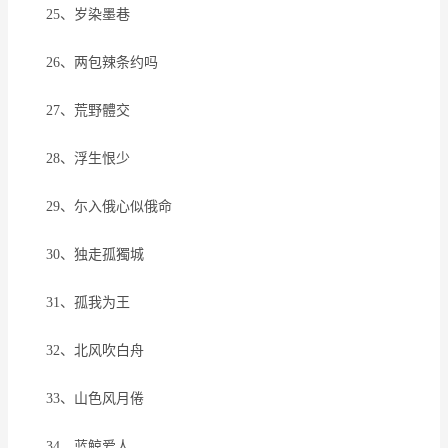
25、岁染墨巷
26、两包辣条约吗
27、荒野體交
28、浮生恨少
29、尓入俄心似俄命
30、独走孤獨城
31、孤我为王
32、北风吹白舟
33、山色风月倦
34、蓝鲸爱人