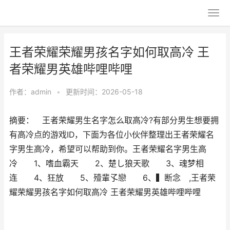
王者荣耀荣耀男孩名字如何取高冷 王
者荣耀男英雄哔哩哔哩
作者：
admin
•
更新时间：2026-05-18
摘要： 王者荣耀男生名字怎么取高冷?有部分男生想要拥
有高冷点的游戏ID，下面为各位小伙伴整理出王者荣耀名
字男生高冷，希望可以帮助到你。王者荣耀名字男生高
冷 1、嗜血霸天 2、楚し狼天歌 3、魂梦相
连 4、狂放 5、殪輩孓戀 6、▍断念 ,王者荣
耀荣耀男孩名字如何取高冷 王者荣耀男英雄哔哩哔哩