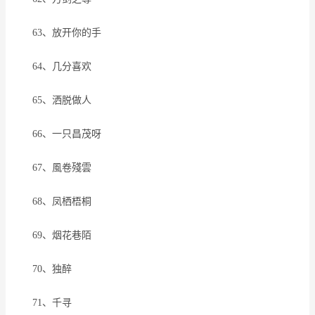
63、放开你的手
64、几分喜欢
65、洒脱做人
66、一只昌茂呀
67、風卷殘雲
68、凤栖梧桐
69、烟花巷陌
70、独醉
71、千寻