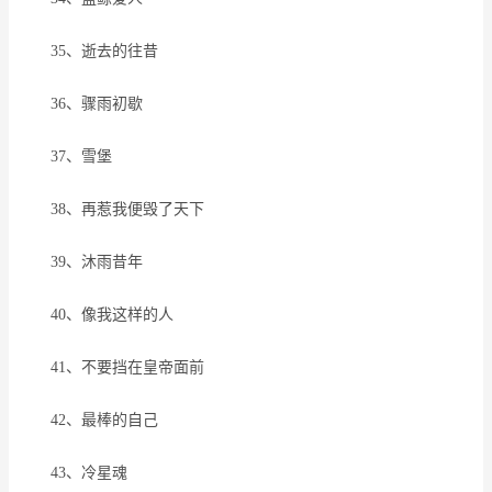
35、逝去的往昔
36、骤雨初歇
37、雪堡
38、再惹我便毁了天下
39、沐雨昔年
40、像我这样的人
41、不要挡在皇帝面前
42、最棒的自己
43、冷星魂