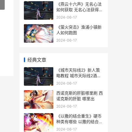
《燕云十六声》无名心法
»
如何获取 无名心法获得策
略步骤 燕云十六声什么时
2024-06-17
候上线
《萤火突击》渔浦小镇新
人如何跑图
2024-06-17
经典文章
《城市天际线2》新人策
略教程 城市天际线2酒店
怎么建造
2024-06-17
西诺克斯的肝脏哪里刷 西
诺克斯的肝脏 哪里出
2024-06-17
《以撒的结合重生》硬币
种类有哪些 以撒的结合重
生和胎衣
2024-06-17