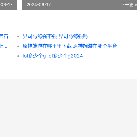
-06-17
2024-06-17
下一篇 
宝石
界司马懿强不强 界司马懿强吗
王者荣耀荣耀如何看对局聊天记录 王者荣耀上荣耀的技巧
原神端游在哪里里下载 原神端游在哪个平台
lol多少个g lol多少个g2024