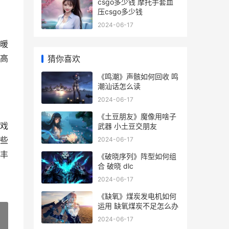
csgo多少钱 摩托手套血
压csgo多少钱
2024-06-17
暖
高
猜你喜欢
《鸣潮》声骸如何回收 鸣
潮汕话怎么读
2024-06-17
《土豆朋友》魔像用啥子
戏
武器 小土豆交朋友
些
2024-06-17
丰
《破晓序列》阵型如何组
合 破晓 dlc
2024-06-17
《缺氧》煤炭发电机如何
运用 缺氧煤炭不足怎么办
2024-06-17